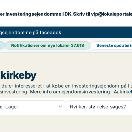
er investeringsejendomme i DK. Skriv til vip@lokaleportal
ngsejendomme på facebook
Notifikationer om nye lokaler
37.618
Seneste opdater
akirkeby
du er interesseret i at købe en investeringsejendom på li
sinvestering!
Mere info om ejendomsinvestering i Aakirke
e:
Lager
Hvilken størrelse søges?