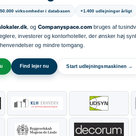
50.000 virksomheder i databasen
+1.400 udlejninger årligt
lokaler.dk
Companyspace.com
, og
bruges af tusindvi
ere, investorer og kontorhoteller, der ønsker høj synl
henvendelser og mindre tomgang.
nu
Find lejer nu
Start udlejningsmaskinen →