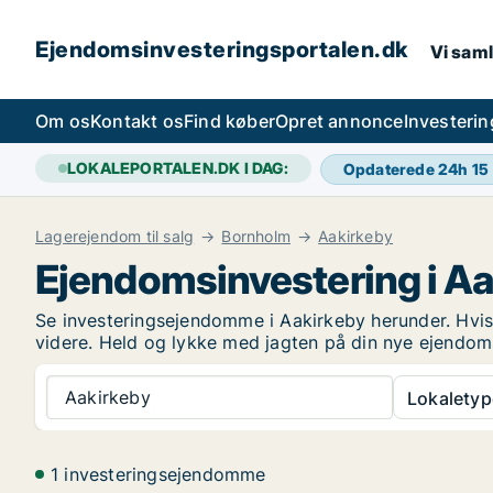
Ejendomsinvesteringsportalen.dk
Vi saml
Om os
Kontakt os
Find køber
Opret annonce
Investeri
LOKALEPORTALEN.DK I DAG:
Opdaterede 24h
15
Lagerejendom til salg
Bornholm
Aakirkeby
Ejendomsinvestering i A
Se investeringsejendomme i Aakirkeby herunder. Hvis 
videre. Held og lykke med jagten på din nye ejendom
Aakirkeby
Lokaletyp
1 investeringsejendomme