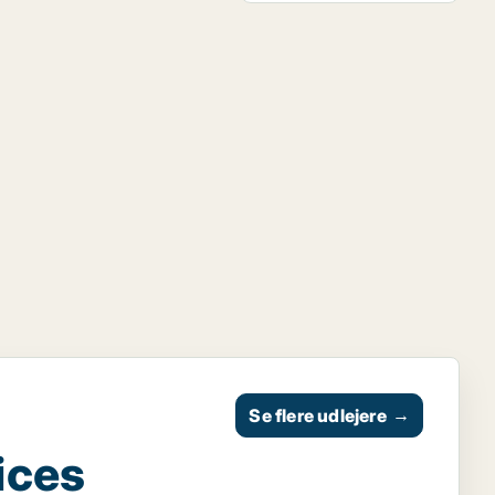
Se flere udlejere
→
ices