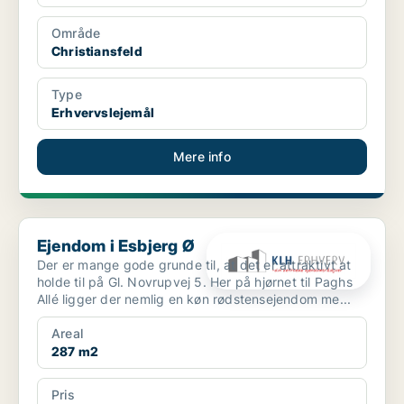
Område
Christiansfeld
Type
Erhvervslejemål
Mere info
Ejendom i Esbjerg Ø
Ejendom i Esbjerg Ø
Der er mange gode grunde til, at det er attraktivt at
holde til på Gl. Novrupvej 5. Her på hjørnet til Paghs
Allé ligger der nemlig en køn rødstensejendom me...
Areal
287 m2
Pris