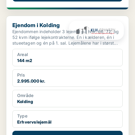
Ejendom i Kolding
Ejendom i Kolding
Ejendommen indeholder 3 lejemål på hhv. 66, 72, og
52 kvm ifølge lejekontrakterne. Én i kælderen, én i
stueetagen og én på 1. sal. Lejemålene har i størst...
Areal
144 m2
Pris
2.995.000 kr.
Område
Kolding
Type
Erhvervslejemål