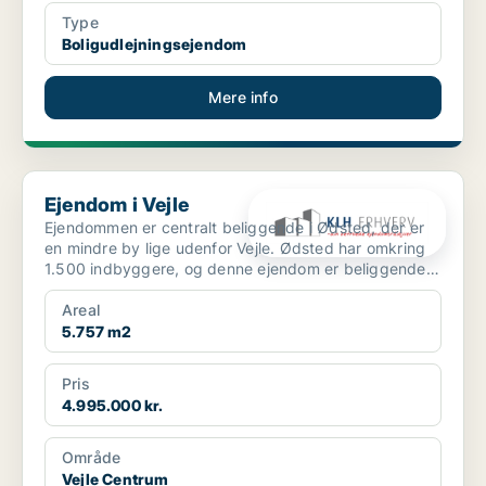
Type
Boligudlejningsejendom
Mere info
Ejendom i Vejle
Ejendom i Vejle
Ejendommen er centralt beliggende i Ødsted, der er
en mindre by lige udenfor Vejle. Ødsted har omkring
1.500 indbyggere, og denne ejendom er beliggende
midt ...
Areal
5.757 m2
Pris
4.995.000 kr.
Område
Vejle Centrum