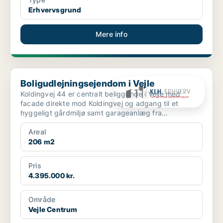
Erhvervsgrund
Mere info
Boligudlejningsejendom i Vejle
Boligudlejningsejendom i Vejle
Koldingvej 44 er centralt beliggende i Vejle med
facade direkte mod Koldingvej og adgang til et
hyggeligt gårdmiljø samt garageanlæg fra
Bleggaardsgade. Ejen...
Areal
206 m2
Pris
4.395.000 kr.
Område
Vejle Centrum