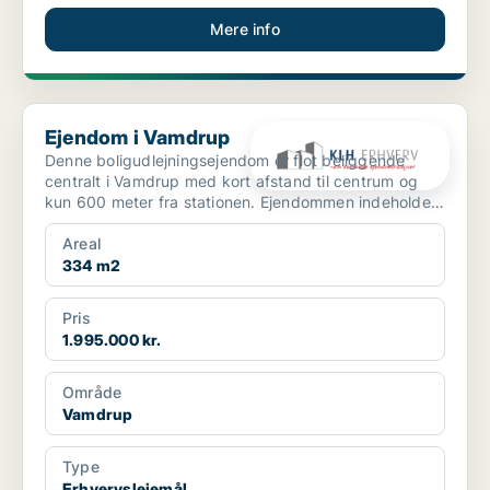
Mere info
Ejendom i Vamdrup
Ejendom i Vamdrup
Denne boligudlejningsejendom er flot beliggende
centralt i Vamdrup med kort afstand til centrum og
kun 600 meter fra stationen. Ejendommen indeholder i
a...
Areal
334 m2
Pris
1.995.000 kr.
Område
Vamdrup
Type
Erhvervslejemål