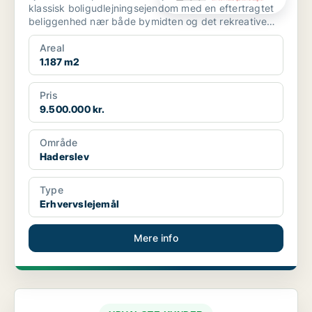
klassisk boligudlejningsejendom med en eftertragtet
beliggenhed nær både bymidten og det rekreative
havnemi...
Areal
1.187 m2
Pris
9.500.000 kr.
Område
Haderslev
Type
Erhvervslejemål
Mere info