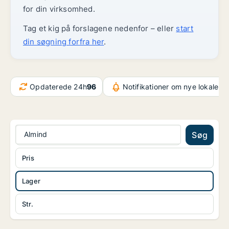
for din virksomhed.
Tag et kig på forslagene nedenfor – eller
start
din søgning forfra her
.
Opdaterede 24h
96
Notifikationer om nye lokaler
6
Almind
Søg
Pris
Lager
Str.