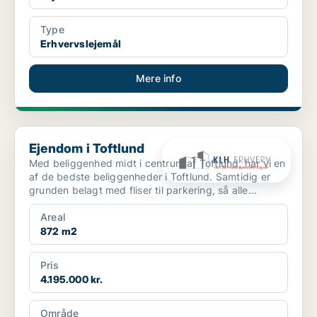
Type
Erhvervslejemål
Mere info
Ejendom i Toftlund
Ejendom i Toftlund
Med beliggenhed midt i centrum af Toftlund, har vi en
af de bedste beliggenheder i Toftlund. Samtidig er
grunden belagt med fliser til parkering, så alle...
Areal
872 m2
Pris
4.195.000 kr.
Område