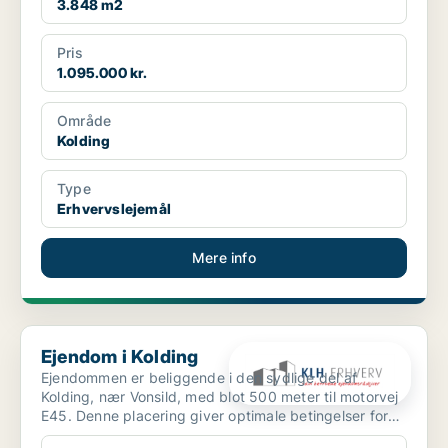
3.848 m2
Pris
1.095.000 kr.
Område
Kolding
Type
Erhvervslejemål
Mere info
Ejendom i Kolding
Ejendom i Kolding
Ejendommen er beliggende i den sydlige del af
Kolding, nær Vonsild, med blot 500 meter til motorvej
E45. Denne placering giver optimale betingelser for
både ...