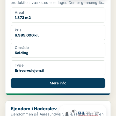
produktion, værksted eller lager. Den er gennemgrib...
Areal
1.873 m2
Pris
6.995.000 kr.
Område
Kolding
Type
Erhvervslejemål
Mere info
Ejendom i Haderslev
Ejendom i Haderslev
Ejendommen på Aarøsundvej 53B-E i Haderslev er en