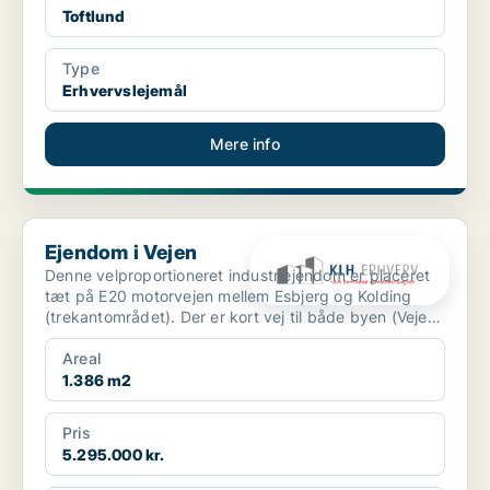
Toftlund
Type
Erhvervslejemål
Mere info
Ejendom i Vejen
Ejendom i Vejen
Denne velproportioneret industriejendom er placeret
tæt på E20 motorvejen mellem Esbjerg og Kolding
(trekantområdet). Der er kort vej til både byen (Vejen)
o...
Areal
1.386 m2
Pris
5.295.000 kr.