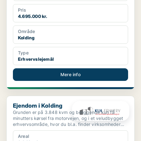
Pris
4.695.000 kr.
Område
Kolding
Type
Erhvervslejemål
Mere info
Ejendom i Kolding
Ejendom i Kolding
Grunden er på 3.848 kvm og beliggende kun få
minutters kørsel fra motorvejen, og i et veludbygget
erhvervsområde, hvor du bl.a. finder virksomheder
som David...
Areal