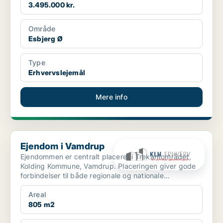
3.495.000 kr.
Område
Esbjerg Ø
Type
Erhvervslejemål
Mere info
Ejendom i Vamdrup
Ejendom i Vamdrup
Ejendommen er centralt placeret i Trekantområdet,
Kolding Kommune, Vamdrup. Placeringen giver gode
forbindelser til både regionale og nationale
transportkorr...
Areal
805 m2