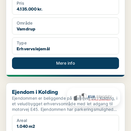
Pris
4.135.000 kr.
Område
Vamdrup
Type
Erhvervslejemål
Mere info
Ejendom i Kolding
Ejendom i Kolding
Ejendommen er beliggende på Platinvej 20 i Kolding, i
et veludbygget erhvervsområde med let adgang til
motorvej E45. Ejendommen har parkeringsmuligheder
...
Areal
1.040 m2