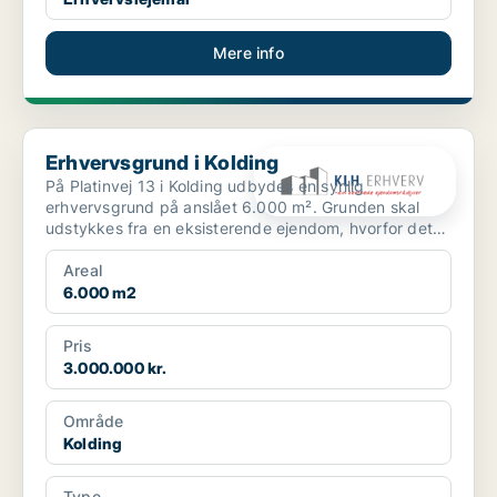
Mere info
Erhvervsgrund i Kolding
Erhvervsgrund i Kolding
På Platinvej 13 i Kolding udbydes en synlig
erhvervsgrund på anslået 6.000 m². Grunden skal
udstykkes fra en eksisterende ejendom, hvorfor det
endelige grund...
Areal
6.000 m2
Pris
3.000.000 kr.
Område
Kolding
Type