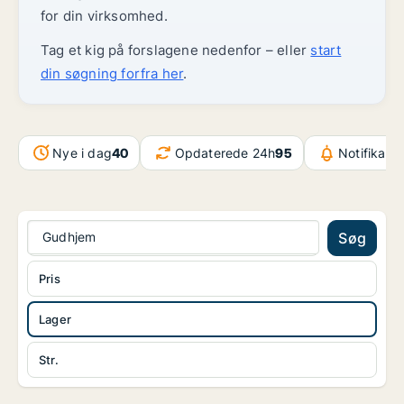
for din virksomhed.
Tag et kig på forslagene nedenfor – eller
start
din søgning forfra her
.
Nye i dag
40
Opdaterede 24h
95
Notifikati
Gudhjem
Søg
Pris
Lager
Str.