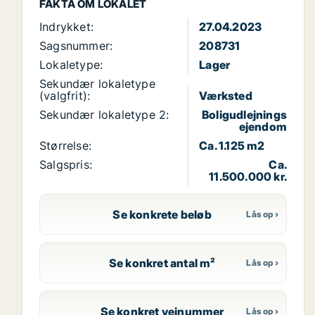
FAKTA OM LOKALET
Indrykket:
27.04.2023
Sagsnummer:
208731
Lokaletype:
Lager
Sekundær lokaletype
(valgfrit):
Værksted
Sekundær lokaletype 2:
Boligudlejnings
ejendom
Størrelse:
Ca. 1.125 m2
Salgspris:
Ca.
11.500.000 kr.
Se konkrete beløb
Se konkret antal m²
Se konkret vejnummer