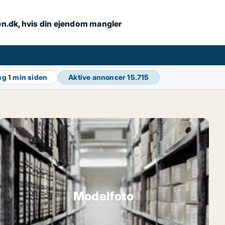
en.dk, hvis din ejendom mangler
ing
1 min siden
Aktive annoncer
15.715
Modelfoto