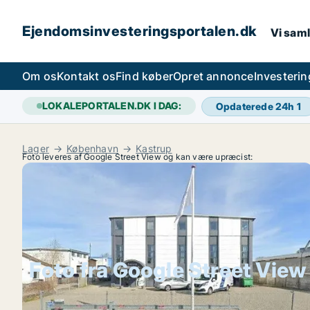
Ejendomsinvesteringsportalen.dk
Vi saml
Om os
Kontakt os
Find køber
Opret annonce
Investeri
LOKALEPORTALEN.DK I DAG:
Opdaterede 24h
1
Lager
København
Kastrup
Foto leveres af Google Street View og kan være upræcist:
Foto fra Google Street View