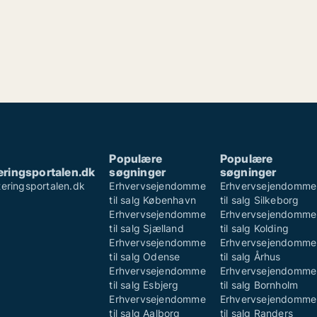
Populære
Populære
ringsportalen.dk
søgninger
søgninger
eringsportalen.dk
Erhvervsejendomme
Erhvervsejendomme
e
til salg København
til salg Silkeborg
Erhvervsejendomme
Erhvervsejendomme
til salg Sjælland
til salg Kolding
Erhvervsejendomme
Erhvervsejendomme
til salg Odense
til salg Århus
Erhvervsejendomme
Erhvervsejendomme
til salg Esbjerg
til salg Bornholm
Erhvervsejendomme
Erhvervsejendomme
til salg Aalborg
til salg Randers