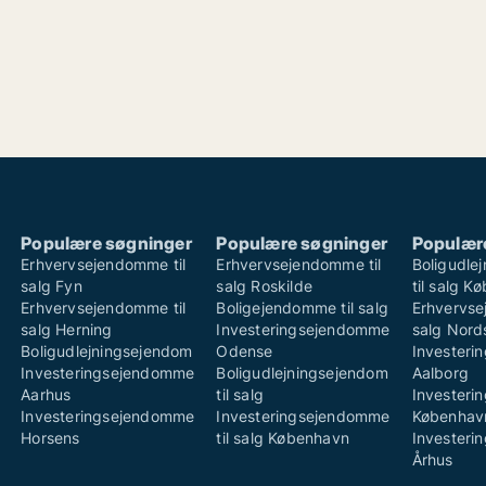
Populære søgninger
Populære søgninger
Populær
Erhvervsejendomme til
Erhvervsejendomme til
Boligudle
salg Fyn
salg Roskilde
til salg K
Erhvervsejendomme til
Boligejendomme til salg
Erhvervse
salg Herning
Investeringsejendomme
salg Nord
Boligudlejningsejendom
Odense
Invester
Investeringsejendomme
Boligudlejningsejendom
Aalborg
Aarhus
til salg
Invester
Investeringsejendomme
Investeringsejendomme
Københav
Horsens
til salg København
Invester
Århus