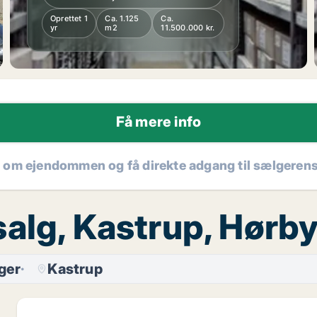
Oprettet 1
Ca. 1.125
Ca.
yr
m2
11.500.000 kr.
Få mere info
r om ejendommen og få direkte adgang til sælgeren
alg, Kastrup, Hørby
ger
Kastrup