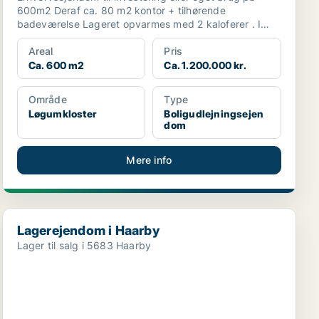
600m2 Deraf ca. 80 m2 kontor + tilhørende
badeværelse Lageret opvarmes med 2 kaloferer . I
gavlen er d...
Areal
Pris
Ca. 600 m2
Ca. 1.200.000 kr.
Område
Type
Løgumkloster
Boligudlejningsejen
dom
Mere info
Lagerejendom i Haarby
Lagerejendom i Haarby
Lager til salg i 5683 Haarby