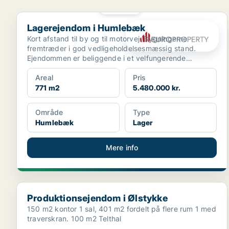
PLATIN
Lagerejendom i Humlebæk
Lagerejendom i Humlebæk
Kort afstand til by og til motorvej. Bygningerne
fremtræder i god vedligeholdelsesmæssig stand.
Ejendommen er beliggende i et velfungerende
erhvervsområde.
Areal
Pris
771 m2
5.480.000 kr.
Område
Type
Humlebæk
Lager
Mere info
Produktionsejendom i Ølstykke
Produktionsejendom i Ølstykke
150 m2 kontor 1 sal, 401 m2 fordelt på flere rum 1 med
traverskran. 100 m2 Telthal