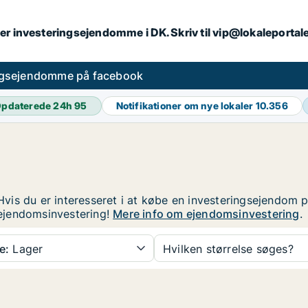
er investeringsejendomme i DK. Skriv til vip@lokaleportal
ngsejendomme på facebook
pdaterede 24h
95
Notifikationer om nye lokaler
10.356
s du er interesseret i at købe en investeringsejendom på 
ejendomsinvestering!
Mere info om ejendomsinvestering
.
e:
Lager
Hvilken størrelse søges?