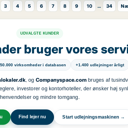
3
4
5
6
7
8
9
10
...
34
Næ
UDVALGTE KUNDER
der bruger vores serv
50.000 virksomheder i databasen
+1.400 udlejninger årligt
lokaler.dk
Companyspace.com
, og
bruges af tusindvi
ere, investorer og kontorhoteller, der ønsker høj synl
henvendelser og mindre tomgang.
nu
Find lejer nu
Start udlejningsmaskinen →