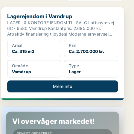
Lagerejendom i Vamdrup
Lagerejendom i Vamdrup
LAGER- & KONTOREJENDOM TIL SALG Lufthavnsvej
6C · 6580 Vamdrup Kontantpris: 2.695.000 kr.
Attraktiv finansiering tilbydes! Moderne erhvervsej...
Areal
Pris
Ca. 315 m2
Ca. 2.700.000 kr.
Område
Type
Vamdrup
Lager
Mere info
Garage på København Ø
Vi overvåger markedet!
SENEST OPDATERET