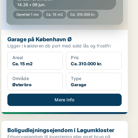
14.26 • 09 jun.
Oprettet 1 mo
Ca. 15 m2
Ca. 310.000 kr.
Garage på København Ø
Ligger i kælderen db port med solid lås og frostfri
Areal
Pris
Ca. 15 m2
Ca. 310.000 kr.
Område
Type
Østerbro
Garage
Mere info
Boligudlejningsejendom i Løgumkloster
Boligudlejningsejendom i Løgumkloster
Erhvervsejendom til investering eller eget brug på