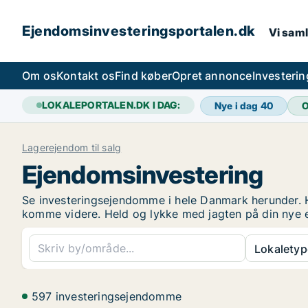
Ejendomsinvesteringsportalen.dk
Vi saml
Om os
Kontakt os
Find køber
Opret annonce
Investeri
LOKALEPORTALEN.DK I DAG:
Nye i dag
40
O
Lagerejendom til salg
Ejendomsinvestering
Se investeringsejendomme i hele Danmark herunder. Hvi
komme videre. Held og lykke med jagten på din nye 
Lokaletyp
597 investeringsejendomme