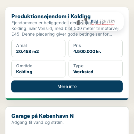
Produktionsejendom i Kolding
Produktionsejendom i Kolding
Ejendommen er beliggende i den sydlige del af
Kolding, nær Vonsild, med blot 500 meter til motorvej
E45. Denne placering giver gode betingelser for
erhvervsm...
Areal
Pris
20.458 m2
4.500.000 kr.
Område
Type
Kolding
Værksted
Mere info
Garage på København N
Garage på København N
Adgang til vand og strøm.