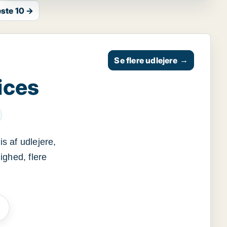
ste 10 →
Se flere udlejere
→
ices
s af udlejere,
ighed, flere