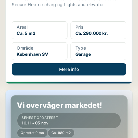
Secure Electric charging Lights and elevator
Areal
Pris
Ca. 5 m2
Ca. 290.000 kr.
Område
Type
København SV
Garage
Mere info
Kontorejendom i Langeskov
Vi overvåger markedet!
SENEST OPDATERET
10.11 • 05 nov.
Oprettet 9 mo
Ca. 980 m2