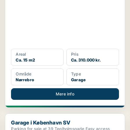
Areal
Pris
Ca. 15 m2
Ca. 310.000 kr.
Område
Type
Nørrebro
Garage
Mere info
Garage i København SV
Garage i København SV
Parking for sale at 39 Teglholmsgade Easy access