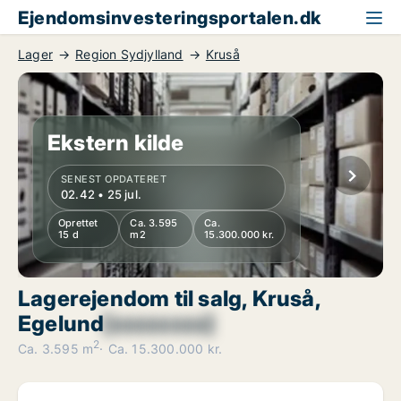
Ejendomsinvesteringsportalen.dk
Lager
Region Sydjylland
Kruså
Ekstern kilde
SENEST OPDATERET
02.42 • 25 jul.
Oprettet
Ca. 3.595
Ca.
15 d
m2
15.300.000 kr.
Lagerejendom til salg, Kruså,
Egelund
[xxxxxxxx]
2
Ca. 3.595 m
Ca. 15.300.000 kr.