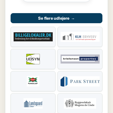
Se flere udlejere
→