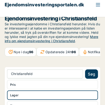
Ejendomsinvesteringsportalen.dk
Lagerejendom til salg
Region Sydjylland
Christiansfeld
Ejendomsinvestering i Christiansfeld
Se investeringsejendomme i Christiansfeld herunder. Hvis du
er interesseret i at købe en investeringsejendom på listen
herunder, så tryk på overskriften for at komme videre. Held
og lykke med jagten på din nye ejendomsinvestering!
Mere
info om ejendomsinvestering i Christiansfeld
.
Nye i dag
96
Opdaterede 24h
96
Notifikati
Christiansfeld
Søg
Pris
Lager