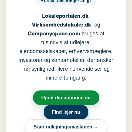
+1.400 udlejninger årligt
Lokaleportalen.dk
,
Virksomhedslokaler.dk
, og
Companyspace.com
bruges af
tusindvis af udlejere,
ejendomsselskaber, erhvervsmæglere,
investorer og kontorhoteller, der ønsker
høj synlighed, flere henvendelser og
mindre tomgang.
Opret din annonce nu
Find lejer nu
Start udlejningsmaskinen →