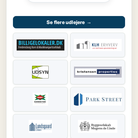
Se flere udlejere
→