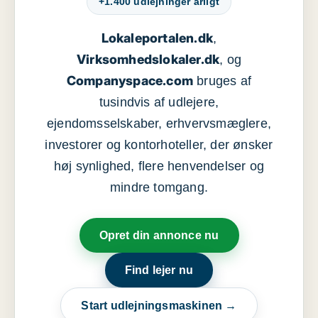
+1.400 udlejninger årligt
Lokaleportalen.dk
,
Virksomhedslokaler.dk
, og
Companyspace.com
bruges af
tusindvis af udlejere,
ejendomsselskaber, erhvervsmæglere,
investorer og kontorhoteller, der ønsker
høj synlighed, flere henvendelser og
mindre tomgang.
Opret din annonce nu
Find lejer nu
Start udlejningsmaskinen →