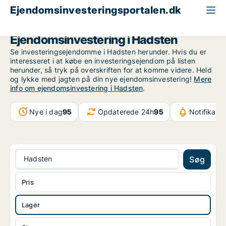
Ejendomsinvesteringsportalen.dk
Lagerejendom til salg
Region Midtjylland
Hadsten
Ejendomsinvestering i Hadsten
Se investeringsejendomme i Hadsten herunder. Hvis du er
interesseret i at købe en investeringsejendom på listen
herunder, så tryk på overskriften for at komme videre. Held
og lykke med jagten på din nye ejendomsinvestering!
Mere
info om ejendomsinvestering i Hadsten
.
Nye i dag
95
Opdaterede 24h
95
Notifikati
Hadsten
Søg
Pris
Lager