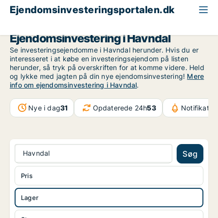
Ejendomsinvesteringsportalen.dk
Lagerejendom til salg
Region Midtjylland
Havndal
Ejendomsinvestering i Havndal
Se investeringsejendomme i Havndal herunder. Hvis du er
interesseret i at købe en investeringsejendom på listen
herunder, så tryk på overskriften for at komme videre. Held
og lykke med jagten på din nye ejendomsinvestering!
Mere
info om ejendomsinvestering i Havndal
.
Nye i dag
31
Opdaterede 24h
53
Notifikatio
Havndal
Søg
Pris
Lager