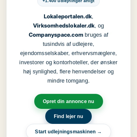
+1.400 udlejninger årligt
Lokaleportalen.dk
,
Virksomhedslokaler.dk
, og
Companyspace.com
bruges af
tusindvis af udlejere,
ejendomsselskaber, erhvervsmæglere,
investorer og kontorhoteller, der ønsker
høj synlighed, flere henvendelser og
mindre tomgang.
Opret din annonce nu
Find lejer nu
Start udlejningsmaskinen →