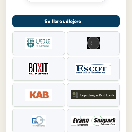
Se flere udlejere
→