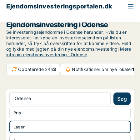
Ejendomsinvesteringsportalen.dk
Lagerejendom til salg
Odense
Ejendomsinvestering i Odense
Se investeringsejendomme i Odense herunder. Hvis du er
interesseret i at købe en investeringsejendom på listen
herunder, så tryk på overskriften for at komme videre. Held
og lykke med jagten på din nye ejendomsinvestering!
Mere
info om ejendomsinvestering i Odense
.
Opdaterede 24h
3
Notifikationer om nye lokaler
107
Odense
Søg
Pris
Lager