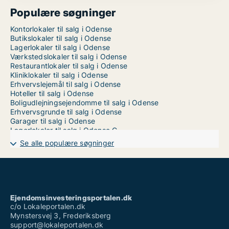
Populære søgninger
Kontorlokaler til salg i Odense
Butikslokaler til salg i Odense
Lagerlokaler til salg i Odense
Værkstedslokaler til salg i Odense
Restaurantlokaler til salg i Odense
Kliniklokaler til salg i Odense
Erhvervslejemål til salg i Odense
Hoteller til salg i Odense
Boligudlejningsejendomme til salg i Odense
Erhvervsgrunde til salg i Odense
Garager til salg i Odense
Lagerlokaler til salg i Odense C
Lagerlokaler til salg i Odense M
Se alle populære søgninger
Lagerlokaler til salg i Odense N
Lagerlokaler til salg i Odense NV
Lagerlokaler til salg i Odense NØ
Lagerlokaler til salg i Odense S
Lagerlokaler til salg i Odense SV
Lagerlokaler til salg i Odense SØ
Ejendomsinvesteringsportalen.dk
Lagerlokaler til salg i Odense V
c/o Lokaleportalen.dk
Mynstersvej 3, Frederiksberg
support@lokaleportalen.dk