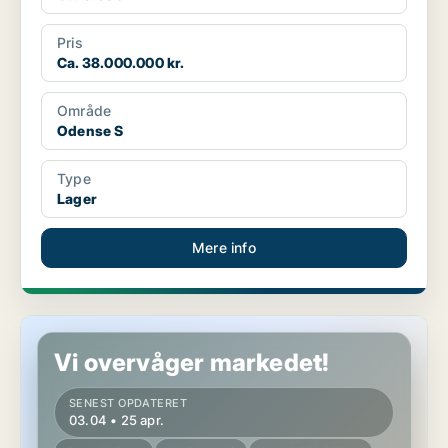
Pris
Ca. 38.000.000 kr.
Område
Odense S
Type
Lager
Mere info
Lagerejendom i Odense S
Vi overvåger markedet!
SENEST OPDATERET
03.04 • 25 apr.