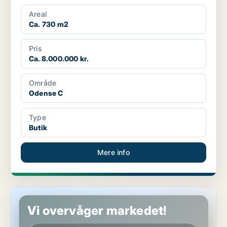
Areal
Ca. 730 m2
Pris
Ca. 8.000.000 kr.
Område
Odense C
Type
Butik
Mere info
Butik i Odense S
Vi overvåger markedet!