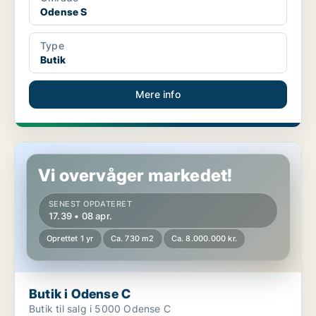
Odense S
Type
Butik
Mere info
Butik i Odense C
Vi overvåger markedet!
SENEST OPDATERET
17.39 • 08 apr.
Oprettet 1 yr
Ca. 730 m2
Ca. 8.000.000 kr.
Butik i Odense C
Butik til salg i 5000 Odense C