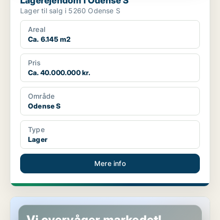
Lagerejendom i Odense S
Lager til salg i 5260 Odense S
Areal
Ca. 6.145 m2
Pris
Ca. 40.000.000 kr.
Område
Odense S
Type
Lager
Mere info
Butik i Odense S
Vi overvåger markedet!