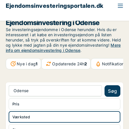
Ejendomsinvesteringsportalen.dk
Produktionsejendom til salg
Odense
Ejendomsinvestering i Odense
Se investeringsejendomme i Odense herunder. Hvis du er
interesseret i at købe en investeringsejendom på listen
herunder, så tryk på overskriften for at komme videre. Held
og lykke med jagten på din nye ejendomsinvestering!
Mere
info om ejendomsinvestering i Odense
.
Nye i dag
1
Opdaterede 24h
2
Notifikationer
Odense
Søg
Pris
Værksted