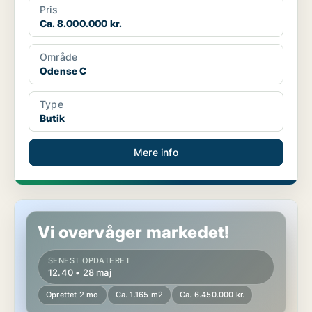
Pris
Ca. 8.000.000 kr.
Område
Odense C
Type
Butik
Mere info
Produktionsejendom i Odense SØ
Vi overvåger markedet!
SENEST OPDATERET
12.40 • 28 maj
Oprettet 2 mo
Ca. 1.165 m2
Ca. 6.450.000 kr.