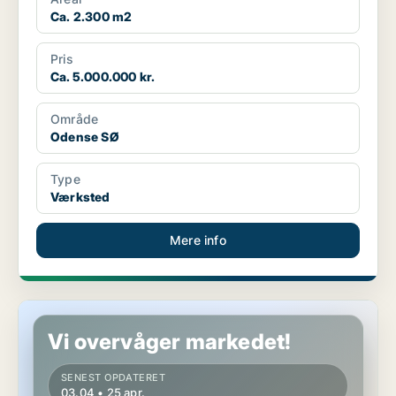
Ca. 2.300 m2
Pris
Ca. 5.000.000 kr.
Område
Odense SØ
Type
Værksted
Mere info
Butik i Odense S
Vi overvåger markedet!
SENEST OPDATERET
03.04 • 25 apr.