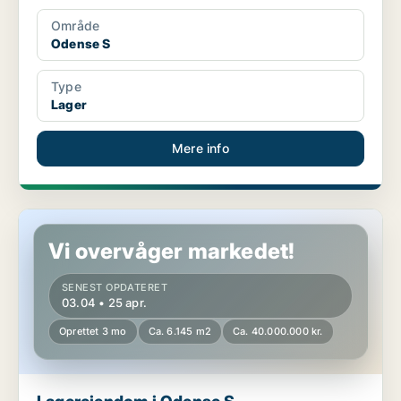
Område
Odense S
Type
Lager
Mere info
Lagerejendom i Odense S
Vi overvåger markedet!
SENEST OPDATERET
03.04 • 25 apr.
Oprettet 3 mo
Ca. 6.145 m2
Ca. 40.000.000 kr.