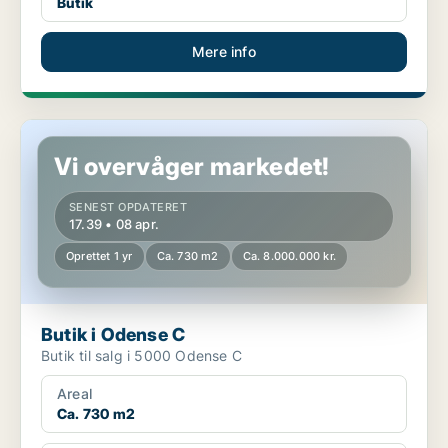
Butik
Mere info
Butik i Odense C
Vi overvåger markedet!
SENEST OPDATERET
17.39 • 08 apr.
Oprettet 1 yr
Ca. 730 m2
Ca. 8.000.000 kr.
Butik i Odense C
Butik til salg i 5000 Odense C
Areal
Ca. 730 m2