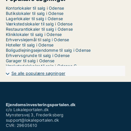
Kontorlokaler til salg i Odense
Butikslokaler til salg i Odense
Lagerlokaler til salg i Odense
Værkstedslokaler til salg i Odense
Restaurantlokaler til salg i Odense
Kliniklokaler til salg i Odense
Erhvervslejemål til salg i Odense
Hoteller til salg i Odense
Boligudlejningsejendomme til salg i Odense
Erhvervsgrunde til salg i Odense
Garager til salg i Odense
Værkstedslokaler til salg i Odense C
Værkstedslokaler til salg i Odense M
Se alle populære søgninger
Værkstedslokaler til salg i Odense N
Værkstedslokaler til salg i Odense NV
Værkstedslokaler til salg i Odense NØ
Værkstedslokaler til salg i Odense S
Værkstedslokaler til salg i Odense SV
Værkstedslokaler til salg i Odense SØ
Ejendomsinvesteringsportalen.dk
Værkstedslokaler til salg i Odense V
c/o Lokaleportalen.dk
Mynstersvej 3, Frederiksberg
support@lokaleportalen.dk
CVR: 29605610