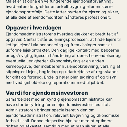
Målet er at opnå en velfungerende ejendomsforvaltning,
hvad enten det gælder en enkelt bygning eller en større
ejendomsportefølje. Dette letter byrden for ejeren og sikrer,
at alle dele af ejendomsdriften håndteres professionelt.
Opgaver i hverdagen
Ejendomsadministratorens hverdag dækker et bredt felt af
opgaver. Centralt står udlejningsprocessen: at finde lejere til
ledige lejemål via annoncering og fremvisninger samt at
udforme lejekontrakter. Den daglige kontakt med beboerne
er også vigtig, ligesom håndtering af deres henvendelser og
eventuelle uenigheder. Økonomistyring er en anden
kerneopgave, der indebærer huslejeopkrævning, varsling af
stigninger i lejen, bogføring og udarbejdelse af regnskaber
for drift og forbrug. Endelig hører planlægning af og tilsyn
med vedligeholdelse og reparationer med til jobbet.
Værdi for ejendomsinvestoren
Samarbejdet med en kyndig ejendomsadministrator kan
have stor betydning for en ejendomsinvestors resultat.
Administratoren bringer specialiseret viden om
ejendomsadministration, relevant lovgivning og økonomiske
forhold i spil. Denne ekspertise hjælper med at optimere
driften og afkastet, samtidig med at man sikrer, at alle