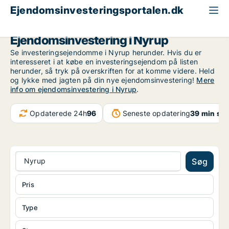
Ejendomsinvesteringsportalen.dk
Region Sjælland
Nyrup
Ejendomsinvestering i Nyrup
Se investeringsejendomme i Nyrup herunder. Hvis du er
interesseret i at købe en investeringsejendom på listen
herunder, så tryk på overskriften for at komme videre. Held
og lykke med jagten på din nye ejendomsinvestering!
Mere
info om ejendomsinvestering i Nyrup
.
Opdaterede 24h
96
Seneste opdatering
39 min sid
Nyrup
Søg
Pris
Type