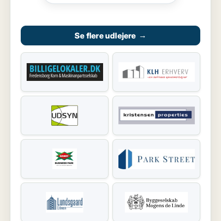
Se flere udlejere
→