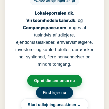
+1.400 udlejninger årligt
Lokaleportalen.dk
,
Virksomhedslokaler.dk
, og
Companyspace.com
bruges af
tusindvis af udlejere,
ejendomsselskaber, erhvervsmæglere,
investorer og kontorhoteller, der ønsker
høj synlighed, flere henvendelser og
mindre tomgang.
Opret din annonce nu
Find lejer nu
Start udlejningsmaskinen →