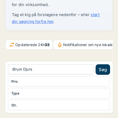
for din virksomhed.
Tag et kig på forslagene nedenfor – eller
start
din søgning forfra her
.
Opdaterede 24h
33
Notifikationer om nye lokaler
3
Ørum Djurs
Søg
Pris
Type
Str.