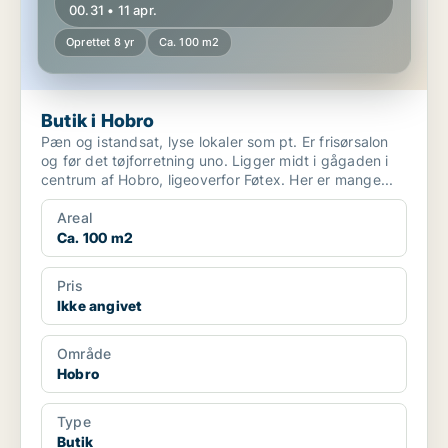
00.31 • 11 apr.
Oprettet 8 yr
Ca. 100 m2
Butik i Hobro
Pæn og istandsat, lyse lokaler som pt. Er frisørsalon
og før det tøjforretning uno. Ligger midt i gågaden i
centrum af Hobro, ligeoverfor Føtex. Her er mange...
Areal
Ca. 100 m2
Pris
Ikke angivet
Område
Hobro
Type
Butik