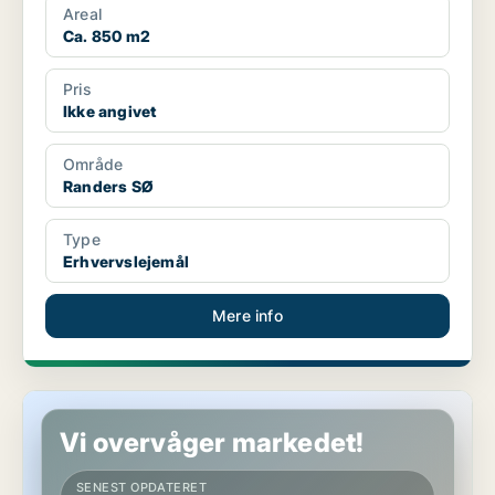
Areal
Ca. 850 m2
Pris
Ikke angivet
Område
Randers SØ
Type
Erhvervslejemål
Mere info
Butik i Hobro
Vi overvåger markedet!
SENEST OPDATERET