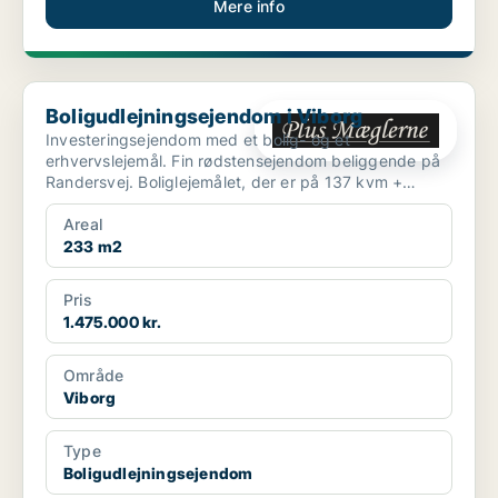
Mere info
Boligudlejningsejendom i Viborg
Boligudlejningsejendom i Viborg
Investeringsejendom med et bolig- og et
erhvervslejemål. Fin rødstensejendom beliggende på
Randersvej. Boliglejemålet, der er på 137 kvm +
kælder, ind...
Areal
233 m2
Pris
1.475.000 kr.
Område
Viborg
Type
Boligudlejningsejendom