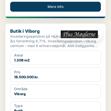
Mere info
Butik i Viborg
Butik i Viborg
Investeringsejendom på Hjultorvet i Viborg sælges - 1.
års forrentning 6,71%. Investeringsejendom i Viborg
centrum - med 6 erhvervslejemål. AAA-beliggenhe...
Areal
1.308 m2
Pris
18.500.000 kr.
Område
Viborg
Type
Butik