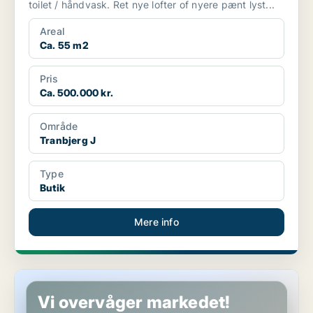
toilet / håndvask. Ret nye lofter of nyere pænt lyst...
Areal
Ca. 55 m2
Pris
Ca. 500.000 kr.
Område
Tranbjerg J
Type
Butik
Mere info
Restaurant i Vejle
Vi overvåger markedet!