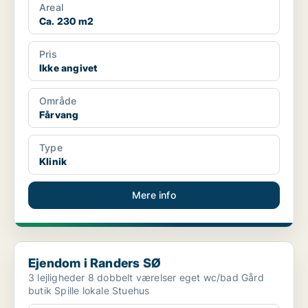
Areal
Ca. 230 m2
Pris
Ikke angivet
Område
Fårvang
Type
Klinik
Mere info
Ejendom i Randers SØ
Ejendom i Randers SØ
3 lejligheder 8 dobbelt værelser eget wc/bad Gård
butik Spille lokale Stuehus