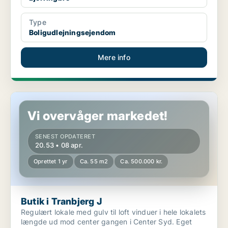
Type
Boligudlejningsejendom
Mere info
Butik i Tranbjerg J
Vi overvåger markedet!
SENEST OPDATERET
20.53 • 08 apr.
Oprettet 1 yr
Ca. 55 m2
Ca. 500.000 kr.
Butik i Tranbjerg J
Regulært lokale med gulv til loft vinduer i hele lokalets
længde ud mod center gangen i Center Syd. Eget