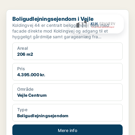
Boligudlejningsejendom i Vejle
Boligudlejningsejendom i Vejle
Koldingvej 44 er centralt beliggende i Vejle med
facade direkte mod Koldingvej og adgang til et
hyggeligt gårdmiljø samt garageanlæg fra
Bleggaardsgade. Ejen...
Areal
206 m2
Pris
4.395.000 kr.
Område
Vejle Centrum
Type
Boligudlejningsejendom
Mere info