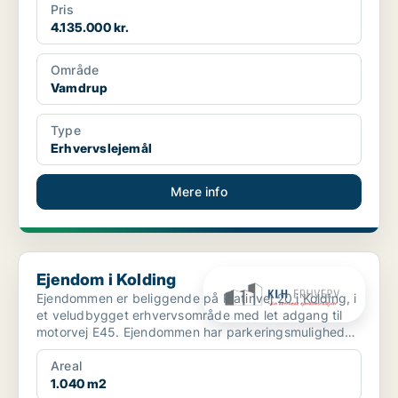
Pris
4.135.000 kr.
Område
Vamdrup
Type
Erhvervslejemål
Mere info
Ejendom i Kolding
Ejendom i Kolding
Ejendommen er beliggende på Platinvej 20 i Kolding, i
et veludbygget erhvervsområde med let adgang til
motorvej E45. Ejendommen har parkeringsmuligheder
...
Areal
1.040 m2