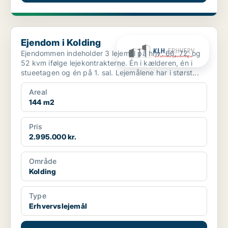
Ejendom i Kolding
Ejendom i Kolding
Ejendommen indeholder 3 lejemål på hhv. 66, 72, og
52 kvm ifølge lejekontrakterne. Én i kælderen, én i
stueetagen og én på 1. sal. Lejemålene har i størst...
Areal
144 m2
Pris
2.995.000 kr.
Område
Kolding
Type
Erhvervslejemål