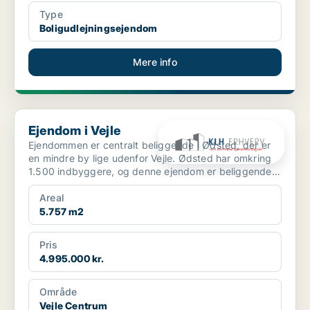
Type
Boligudlejningsejendom
Mere info
Ejendom i Vejle
Ejendom i Vejle
Ejendommen er centralt beliggende i Ødsted, der er
en mindre by lige udenfor Vejle. Ødsted har omkring
1.500 indbyggere, og denne ejendom er beliggende
midt ...
Areal
5.757 m2
Pris
4.995.000 kr.
Område
Vejle Centrum