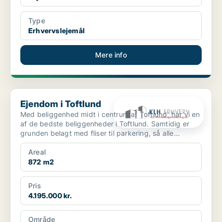
Type
Erhvervslejemål
Mere info
Ejendom i Toftlund
Ejendom i Toftlund
Med beliggenhed midt i centrum af Toftlund, har vi en
af de bedste beliggenheder i Toftlund. Samtidig er
grunden belagt med fliser til parkering, så alle...
Areal
872 m2
Pris
4.195.000 kr.
Område