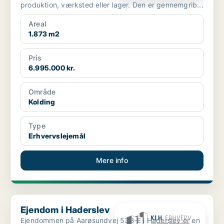
produktion, værksted eller lager. Den er gennemgrib...
Areal
1.873 m2
Pris
6.995.000 kr.
Område
Kolding
Type
Erhvervslejemål
Mere info
Ejendom i Haderslev
Ejendom i Haderslev
Ejendommen på Aarøsundvej 53B-E i Haderslev er en