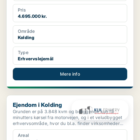
Pris
4.695.000 kr.
Område
Kolding
Type
Erhvervslejemål
Mere info
Ejendom i Kolding
Ejendom i Kolding
Grunden er på 3.848 kvm og beliggende kun få
minutters kørsel fra motorvejen, og i et veludbygget
erhvervsområde, hvor du bl.a. finder virksomheder
som David...
Areal