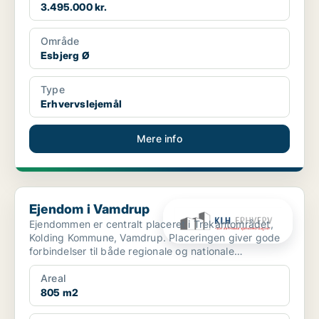
3.495.000 kr.
Område
Esbjerg Ø
Type
Erhvervslejemål
Mere info
Ejendom i Vamdrup
Ejendom i Vamdrup
Ejendommen er centralt placeret i Trekantområdet,
Kolding Kommune, Vamdrup. Placeringen giver gode
forbindelser til både regionale og nationale
transportkorr...
Areal
805 m2