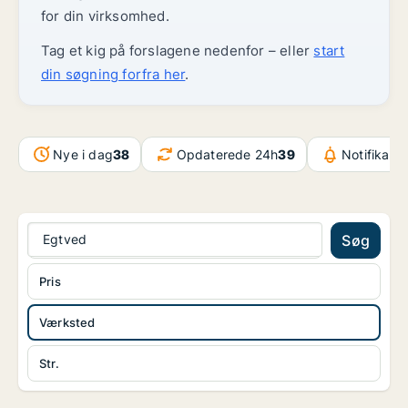
for din virksomhed.
Tag et kig på forslagene nedenfor – eller
start
din søgning forfra her
.
Nye i dag
38
Opdaterede 24h
39
Notifikati
Egtved
Søg
Pris
Værksted
Str.