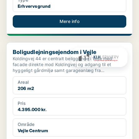
Erhvervsgrund
Mere info
Boligudlejningsejendom i Vejle
Boligudlejningsejendom i Vejle
Koldingvej 44 er centralt beliggende i Vejle med
facade direkte mod Koldingvej og adgang til et
hyggeligt gårdmiljø samt garageanlæg fra
Bleggaardsgade. Ejen...
Areal
206 m2
Pris
4.395.000 kr.
Område
Vejle Centrum