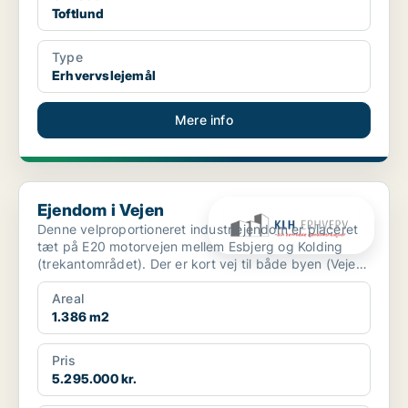
Toftlund
Type
Erhvervslejemål
Mere info
Ejendom i Vejen
Ejendom i Vejen
Denne velproportioneret industriejendom er placeret
tæt på E20 motorvejen mellem Esbjerg og Kolding
(trekantområdet). Der er kort vej til både byen (Vejen)
o...
Areal
1.386 m2
Pris
5.295.000 kr.