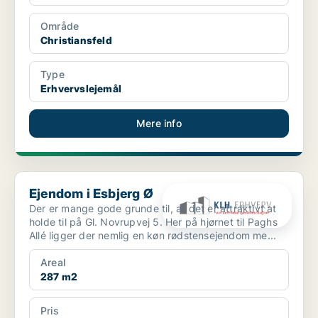
Område
Christiansfeld
Type
Erhvervslejemål
Mere info
Ejendom i Esbjerg Ø
Ejendom i Esbjerg Ø
Der er mange gode grunde til, at det er attraktivt at
holde til på Gl. Novrupvej 5. Her på hjørnet til Paghs
Allé ligger der nemlig en køn rødstensejendom me...
Areal
287 m2
Pris