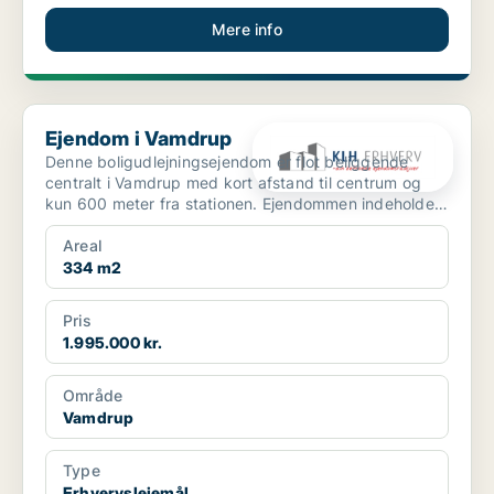
Mere info
Ejendom i Vamdrup
Ejendom i Vamdrup
Denne boligudlejningsejendom er flot beliggende
centralt i Vamdrup med kort afstand til centrum og
kun 600 meter fra stationen. Ejendommen indeholder i
a...
Areal
334 m2
Pris
1.995.000 kr.
Område
Vamdrup
Type
Erhvervslejemål