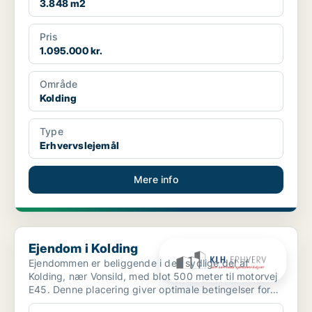
3.848 m2
Pris
1.095.000 kr.
Område
Kolding
Type
Erhvervslejemål
Mere info
Ejendom i Kolding
Ejendom i Kolding
Ejendommen er beliggende i den sydlige del af
Kolding, nær Vonsild, med blot 500 meter til motorvej
E45. Denne placering giver optimale betingelser for
både ...