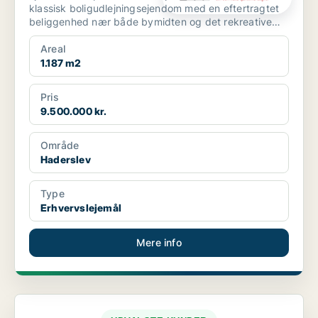
klassisk boligudlejningsejendom med en eftertragtet
beliggenhed nær både bymidten og det rekreative
havnemi...
Areal
1.187 m2
Pris
9.500.000 kr.
Område
Haderslev
Type
Erhvervslejemål
Mere info