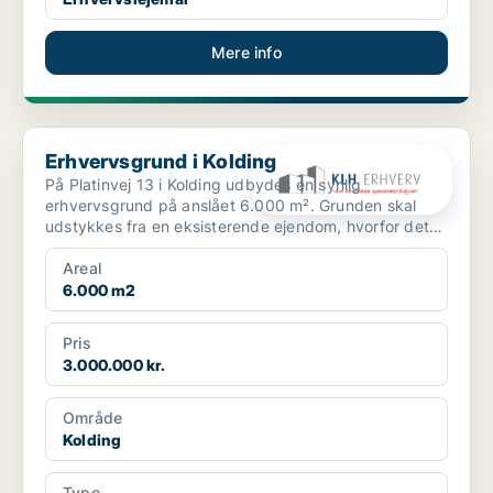
Mere info
Erhvervsgrund i Kolding
Erhvervsgrund i Kolding
På Platinvej 13 i Kolding udbydes en synlig
erhvervsgrund på anslået 6.000 m². Grunden skal
udstykkes fra en eksisterende ejendom, hvorfor det
endelige grund...
Areal
6.000 m2
Pris
3.000.000 kr.
Område
Kolding
Type