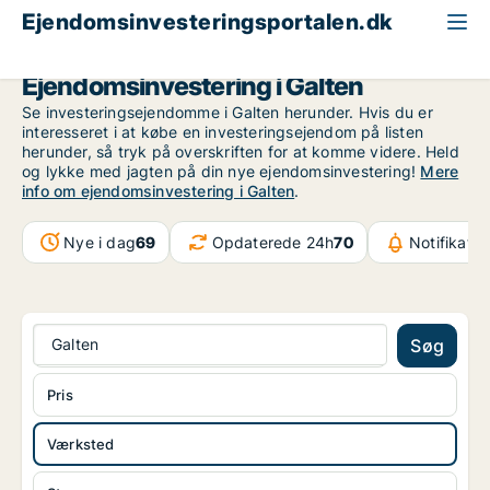
Ejendomsinvesteringsportalen.dk
Produktionsejendom til salg
Region Midtjylland
Galten
Ejendomsinvestering i Galten
Se investeringsejendomme i Galten herunder. Hvis du er
interesseret i at købe en investeringsejendom på listen
herunder, så tryk på overskriften for at komme videre. Held
og lykke med jagten på din nye ejendomsinvestering!
Mere
info om ejendomsinvestering i Galten
.
Nye i dag
69
Opdaterede 24h
70
Notifikatio
Galten
Søg
Pris
Værksted