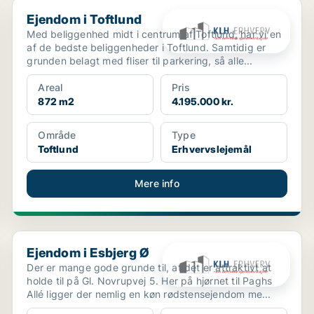
Ejendom i Toftlund
Ejendom i Toftlund
Med beliggenhed midt i centrum af Toftlund, har vi en
af de bedste beliggenheder i Toftlund. Samtidig er
grunden belagt med fliser til parkering, så alle...
Areal
Pris
872 m2
4.195.000 kr.
Område
Type
Toftlund
Erhvervslejemål
Mere info
Ejendom i Esbjerg Ø
Ejendom i Esbjerg Ø
Der er mange gode grunde til, at det er attraktivt at
holde til på Gl. Novrupvej 5. Her på hjørnet til Paghs
Allé ligger der nemlig en køn rødstensejendom me...