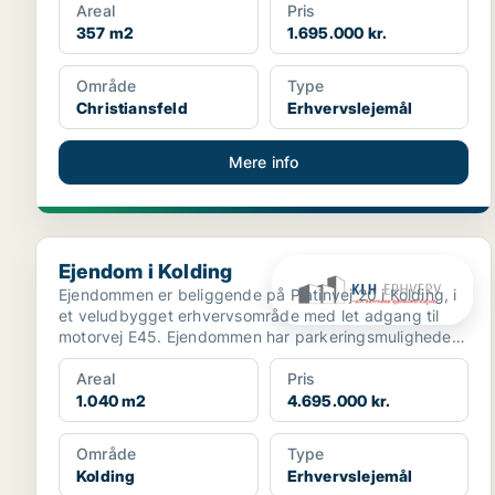
Areal
Pris
357 m2
1.695.000 kr.
Område
Type
Christiansfeld
Erhvervslejemål
Mere info
Ejendom i Kolding
Ejendom i Kolding
Ejendommen er beliggende på Platinvej 20 i Kolding, i
et veludbygget erhvervsområde med let adgang til
motorvej E45. Ejendommen har parkeringsmuligheder
...
Areal
Pris
1.040 m2
4.695.000 kr.
Område
Type
Kolding
Erhvervslejemål