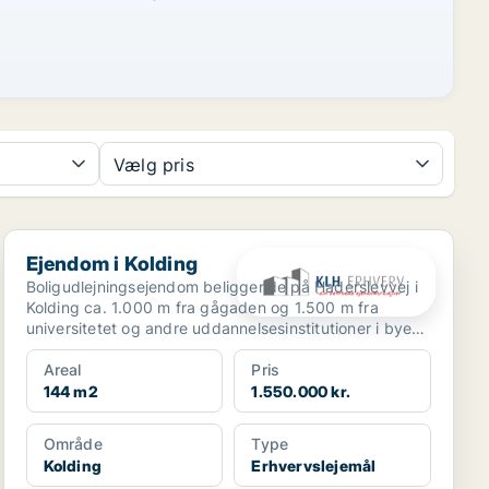
Vælg pris
Ejendom i Kolding
Ejendom i Kolding
Boligudlejningsejendom beliggende på Haderslevvej i
Kolding ca. 1.000 m fra gågaden og 1.500 m fra
universitetet og andre uddannelsesinstitutioner i byen.
...
Areal
Pris
144 m2
1.550.000 kr.
Område
Type
Kolding
Erhvervslejemål