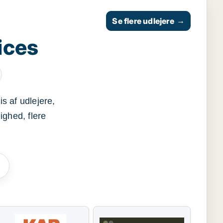
Se flere udlejere
→
ices
s af udlejere,
ighed, flere