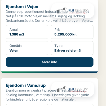
Ejendom i Vejen
Ejendom i Vejen
Denne velproportioneret industriejendom er placeret
tæt på E20 motorvejen mellem Esbjerg og Kolding
(trekantområdet). Der er kort vej til både byen (Vejen)
o...
Areal
Pris
1.386 m2
5.295.000 kr.
Område
Type
Vejen
Erhvervslejemål
Mere info
Ejendom i Vamdrup
Ejendom i Vamdrup
Ejendommen er centralt placeret i Trekantområdet,
Kolding Kommune, Vamdrup. Placeringen giver gode
forbindelser til både regionale og nationale
transportkorr...