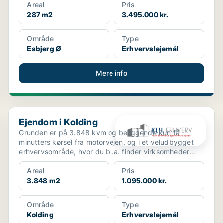
Areal
Pris
287 m2
3.495.000 kr.
Område
Type
Esbjerg Ø
Erhvervslejemål
Mere info
Ejendom i Kolding
Ejendom i Kolding
Grunden er på 3.848 kvm og beliggende kun få
minutters kørsel fra motorvejen, og i et veludbygget
erhvervsområde, hvor du bl.a. finder virksomheder
som David...
Areal
Pris
3.848 m2
1.095.000 kr.
Område
Type
Kolding
Erhvervslejemål