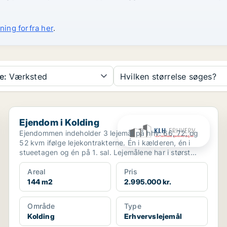
ning forfra her
.
e:
Værksted
Hvilken størrelse søges?
Ejendom i Kolding
Ejendom i Kolding
Ejendommen indeholder 3 lejemål på hhv. 66, 72, og
52 kvm ifølge lejekontrakterne. Én i kælderen, én i
stueetagen og én på 1. sal. Lejemålene har i størst...
Areal
Pris
144 m2
2.995.000 kr.
Område
Type
Kolding
Erhvervslejemål