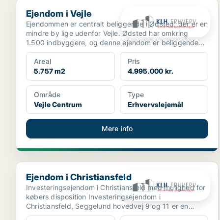
Ejendom i Vejle
Ejendom i Vejle
Ejendommen er centralt beliggende i Ødsted, der er en
mindre by lige udenfor Vejle. Ødsted har omkring
1.500 indbyggere, og denne ejendom er beliggende
midt ...
Areal
Pris
5.757 m2
4.995.000 kr.
Område
Type
Vejle Centrum
Erhvervslejemål
Mere info
Ejendom i Christiansfeld
Ejendom i Christiansfeld
Investeringsejendom i Christiansfeld med mulighed for
købers disposition Investeringsejendom i
Christiansfeld, Seggelund hovedvej 9 og 11 er en
investeri...