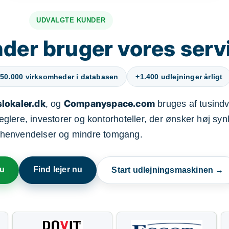
UDVALGTE KUNDER
der bruger vores serv
50.000 virksomheder i databasen
+1.400 udlejninger årligt
lokaler.dk
Companyspace.com
, og
bruges af tusindvi
ere, investorer og kontorhoteller, der ønsker høj synl
henvendelser og mindre tomgang.
nu
Find lejer nu
Start udlejningsmaskinen →