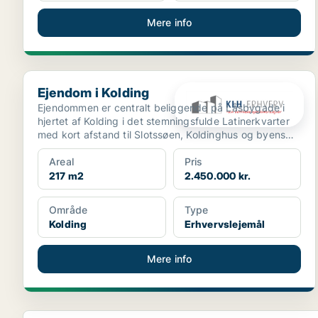
Mere info
Ejendom i Kolding
Ejendom i Kolding
Ejendommen er centralt beliggende på Låsbygade i
hjertet af Kolding i det stemningsfulde Latinerkvarter
med kort afstand til Slotssøen, Koldinghus og byens
g...
Areal
Pris
217 m2
2.450.000 kr.
Område
Type
Kolding
Erhvervslejemål
Mere info