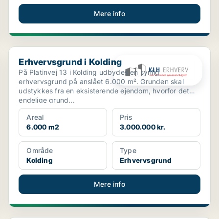
Mere info
Erhvervsgrund i Kolding
Erhvervsgrund i Kolding
På Platinvej 13 i Kolding udbydes en synlig
erhvervsgrund på anslået 6.000 m². Grunden skal
udstykkes fra en eksisterende ejendom, hvorfor det
endelige grund...
Areal
Pris
6.000 m2
3.000.000 kr.
Område
Type
Kolding
Erhvervsgrund
Mere info