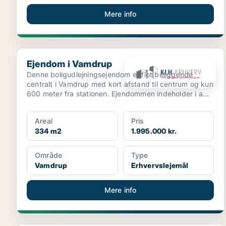
Mere info
Ejendom i Vamdrup
Ejendom i Vamdrup
Denne boligudlejningsejendom er flot beliggende
centralt i Vamdrup med kort afstand til centrum og kun
600 meter fra stationen. Ejendommen indeholder i a...
Areal
Pris
334 m2
1.995.000 kr.
Område
Type
Vamdrup
Erhvervslejemål
Mere info