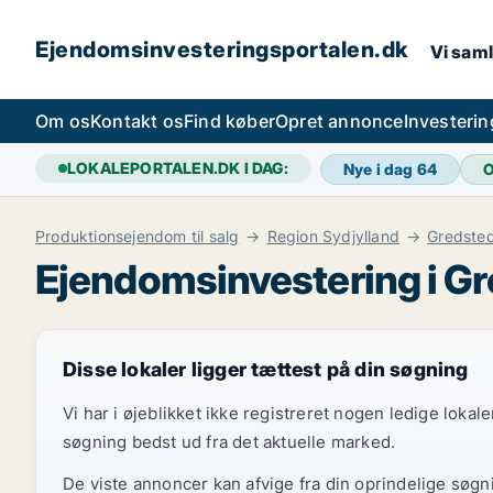
Ejendomsinvesteringsportalen.dk
Vi saml
Om os
Kontakt os
Find køber
Opret annonce
Investeri
LOKALEPORTALEN.DK I DAG:
Nye i dag
64
O
Produktionsejendom til salg
Region Sydjylland
Gredste
Ejendomsinvestering i G
Disse lokaler ligger tættest på din søgning
Vi har i øjeblikket ikke registreret nogen ledige loka
søgning bedst ud fra det aktuelle marked.
De viste annoncer kan afvige fra din oprindelige søgn