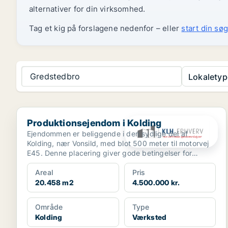
alternativer for din virksomhed.
Tag et kig på forslagene nedenfor – eller
start din søg
Gredstedbro
Lokaletyp
Produktionsejendom i Kolding
Produktionsejendom i Kolding
Ejendommen er beliggende i den sydlige del af
Kolding, nær Vonsild, med blot 500 meter til motorvej
E45. Denne placering giver gode betingelser for
erhvervsm...
Areal
Pris
20.458 m2
4.500.000 kr.
Område
Type
Kolding
Værksted