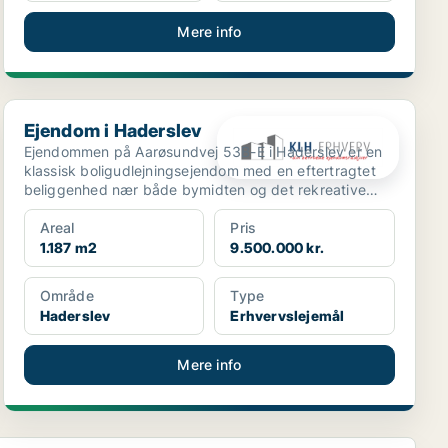
Mere info
Ejendom i Haderslev
Ejendom i Haderslev
Ejendommen på Aarøsundvej 53B-E i Haderslev er en
klassisk boligudlejningsejendom med en eftertragtet
beliggenhed nær både bymidten og det rekreative
havnemi...
Areal
Pris
1.187 m2
9.500.000 kr.
Område
Type
Haderslev
Erhvervslejemål
Mere info