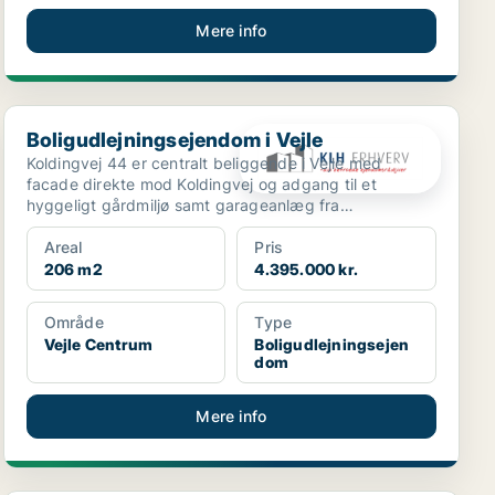
Mere info
Boligudlejningsejendom i Vejle
Boligudlejningsejendom i Vejle
Koldingvej 44 er centralt beliggende i Vejle med
facade direkte mod Koldingvej og adgang til et
hyggeligt gårdmiljø samt garageanlæg fra
Bleggaardsgade. Ejen...
Areal
Pris
206 m2
4.395.000 kr.
Område
Type
Vejle Centrum
Boligudlejningsejen
dom
Mere info