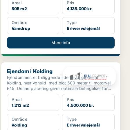
Areal
Pris
805 m2
4.135.000 kr.
Område
Type
Vamdrup
Erhvervslejemål
Mere info
Ejendom i Kolding
Ejendom i Kolding
Ejendommen er beliggende i den sydlige del af
Kolding, nær Vonsild, med blot 500 meter til motorvej
E45. Denne placering giver optimale betingelser for
både ...
Areal
Pris
1.212 m2
4.500.000 kr.
Område
Type
Kolding
Erhvervslejemål