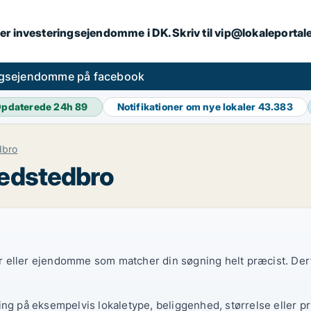
er investeringsejendomme i DK. Skriv til vip@lokaleportal
ngsejendomme på facebook
pdaterede 24h
89
Notifikationer om nye lokaler
43.383
dbro
redstedbro
ler eller ejendomme som matcher din søgning helt præcist. Derf
ing på eksempelvis lokaletype, beliggenhed, størrelse eller pr