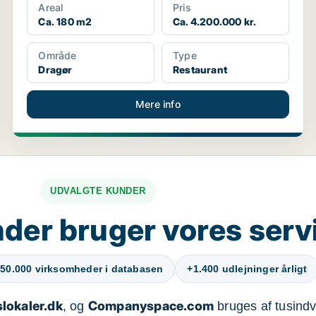
Areal
Pris
Ca. 180 m2
Ca. 4.200.000 kr.
Område
Type
Dragør
Restaurant
Mere info
UDVALGTE KUNDER
der bruger vores serv
50.000 virksomheder i databasen
+1.400 udlejninger årligt
lokaler.dk
Companyspace.com
, og
bruges af tusindvi