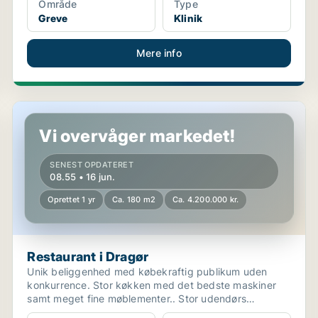
Område
Type
Greve
Klinik
Mere info
Restaurant i Dragør
Vi overvåger markedet!
SENEST OPDATERET
08.55 • 16 jun.
Oprettet 1 yr
Ca. 180 m2
Ca. 4.200.000 kr.
Restaurant i Dragør
Unik beliggenhed med købekraftig publikum uden
konkurrence. Stor køkken med det bedste maskiner
samt meget fine møblementer.. Stor udendørs
servering, privat...