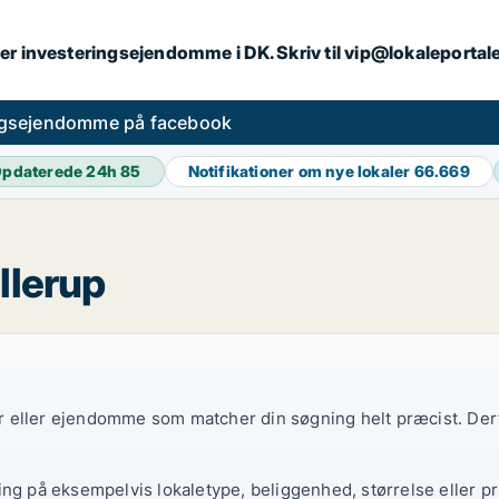
er investeringsejendomme i DK. Skriv til vip@lokaleportal
ngsejendomme på facebook
pdaterede 24h
85
Notifikationer om nye lokaler
66.669
llerup
ler eller ejendomme som matcher din søgning helt præcist. Derf
ing på eksempelvis lokaletype, beliggenhed, størrelse eller pr