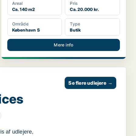
Areal
Pris
Ca. 140 m2
Ca. 20.000 kr.
Område
Type
København S
Butik
Mere info
Se flere udlejere
→
ices
s af udlejere,