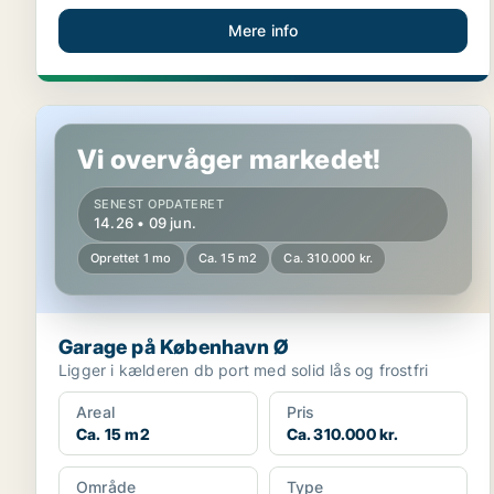
Mere info
Garage på København Ø
Vi overvåger markedet!
SENEST OPDATERET
14.26 • 09 jun.
Oprettet 1 mo
Ca. 15 m2
Ca. 310.000 kr.
Garage på København Ø
Ligger i kælderen db port med solid lås og frostfri
Areal
Pris
Ca. 15 m2
Ca. 310.000 kr.
Område
Type