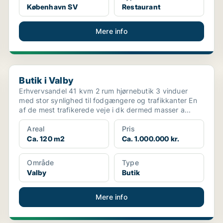
København SV
Restaurant
Mere info
Butik i Valby
Butik i Valby
Erhvervsandel 41 kvm 2 rum hjørnebutik 3 vinduer
med stor synlighed til fodgængere og trafikkanter En
af de mest trafikerede veje i dk dermed masser a...
Areal
Pris
Ca. 120 m2
Ca. 1.000.000 kr.
Område
Type
Valby
Butik
Mere info