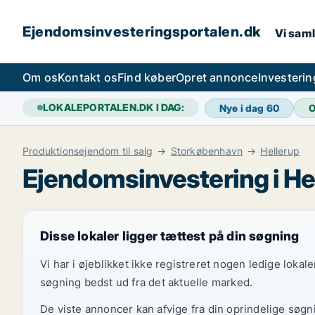
Ejendomsinvesteringsportalen.dk
Vi saml
Om os
Kontakt os
Find køber
Opret annonce
Investeri
LOKALEPORTALEN.DK I DAG:
Nye i dag
60
O
Produktionsejendom til salg
Storkøbenhavn
Hellerup
Ejendomsinvestering i He
Disse lokaler ligger tættest på din søgning
Vi har i øjeblikket ikke registreret nogen ledige loka
søgning bedst ud fra det aktuelle marked.
De viste annoncer kan afvige fra din oprindelige søgn