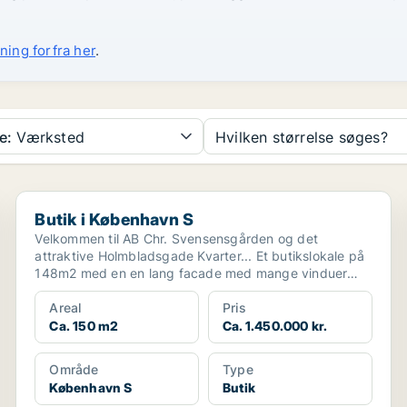
ning forfra her
.
e:
Værksted
Hvilken størrelse søges?
Butik i København S
Butik i København S
Velkommen til AB Chr. Svensensgården og det
attraktive Holmbladsgade Kvarter... Et butikslokale på
148m2 med en en lang facade med mange vinduer
mod Holmb...
Areal
Pris
Ca. 150 m2
Ca. 1.450.000 kr.
Område
Type
København S
Butik