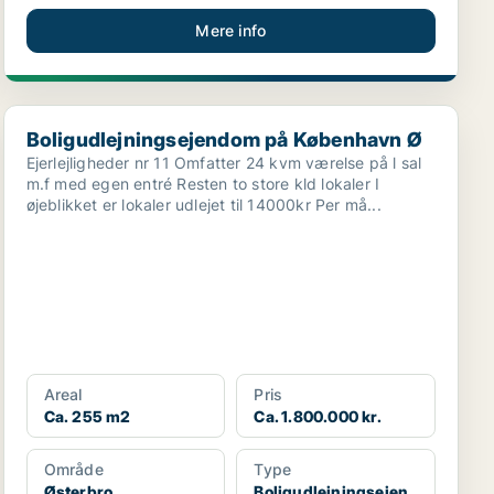
Mere info
Boligudlejningsejendom på København Ø
Boligudlejningsejendom på København Ø
Ejerlejligheder nr 11 Omfatter 24 kvm værelse på l sal
m.f med egen entré Resten to store kld lokaler I
øjeblikket er lokaler udlejet til 14000kr Per må...
Areal
Pris
Ca. 255 m2
Ca. 1.800.000 kr.
Område
Type
Østerbro
Boligudlejningsejen