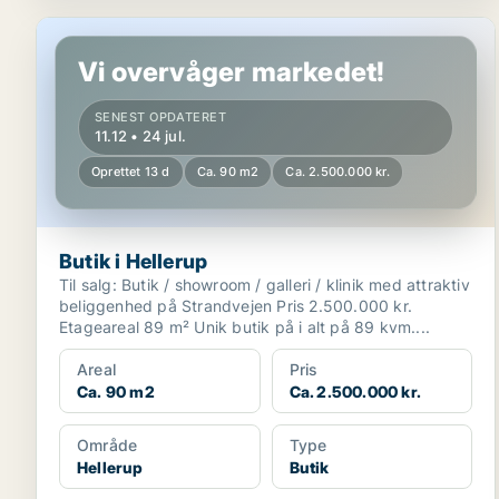
Butik i Hellerup
Vi overvåger markedet!
SENEST OPDATERET
11.12 • 24 jul.
Oprettet 13 d
Ca. 90 m2
Ca. 2.500.000 kr.
Butik i Hellerup
Til salg: Butik / showroom / galleri / klinik med attraktiv
beliggenhed på Strandvejen Pris 2.500.000 kr.
Etageareal 89 m² Unik butik på i alt på 89 kvm....
Areal
Pris
Ca. 90 m2
Ca. 2.500.000 kr.
Område
Type
Hellerup
Butik