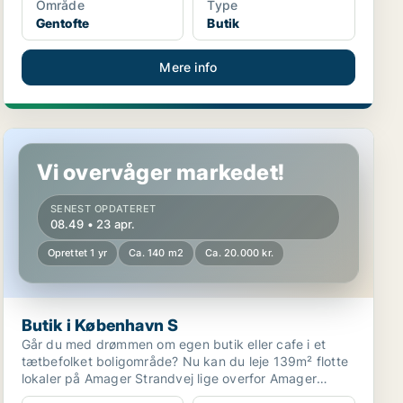
Område
Type
Gentofte
Butik
Mere info
Butik i København S
Vi overvåger markedet!
SENEST OPDATERET
08.49 • 23 apr.
Oprettet 1 yr
Ca. 140 m2
Ca. 20.000 kr.
Butik i København S
Går du med drømmen om egen butik eller cafe i et
tætbefolket boligområde? Nu kan du leje 139m² flotte
lokaler på Amager Strandvej lige overfor Amager
Stran...