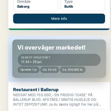
Område
Type
Søborg
Butik
Mere info
Restaurant i Ballerup
Vi overvåger markedet!
SENEST OPDATERET
17.33 • 25 jul.
Oprettet 1 yr
Ca. 35 m2
Ca. 350.000 kr.
Restaurant i Ballerup
NEDSAT MED 150.000,- EN FRODIG "OASE" PÅ
BALLERUP BLVD. AFSTÅES.! GRATIS HUSLEJE OG
INTET DEPOSITUM!! Ja du læste rigtigt! For her på
Ballerup Blvd. 8...