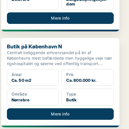
dom
Mere info
Butik på København N
Butik på København N
Centralt beliggende erhvervsandel på én af
Københavns mest befærdede men hyggelige veje nær
rigshospitalet og søerne ved offentlig transport.
Lokalerne er be...
Areal
Pris
Ca. 50 m2
Ca. 800.000 kr.
Område
Type
Nørrebro
Butik
Mere info