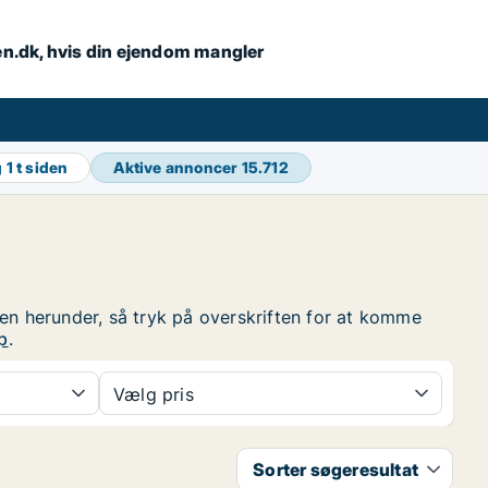
en.dk, hvis din ejendom mangler
g
1 t siden
Aktive annoncer
15.712
ten herunder, så tryk på overskriften for at komme
p
.
Vælg pris
Sorter søgeresultat