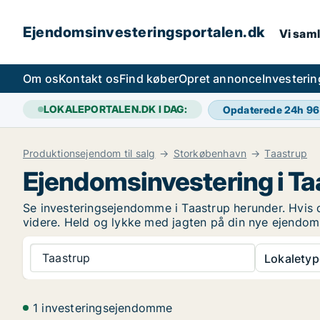
Ejendomsinvesteringsportalen.dk
Vi saml
Om os
Kontakt os
Find køber
Opret annonce
Investeri
LOKALEPORTALEN.DK I DAG:
Opdaterede 24h
96
Produktionsejendom til salg
Storkøbenhavn
Taastrup
Ejendomsinvestering i Ta
Se investeringsejendomme i Taastrup herunder. Hvis d
videre. Held og lykke med jagten på din nye ejendom
Taastrup
Lokaletyp
1 investeringsejendomme