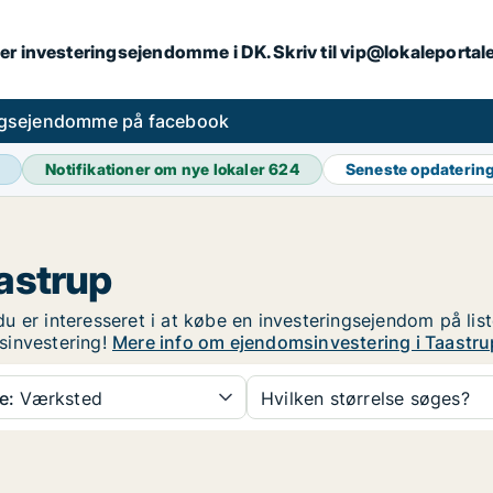
er investeringsejendomme i DK. Skriv til vip@lokaleportal
ngsejendomme på facebook
Notifikationer om nye lokaler
624
Seneste opdaterin
astrup
u er interesseret i at købe en investeringsejendom på lis
sinvestering!
Mere info om ejendomsinvestering i Taastru
e:
Værksted
Hvilken størrelse søges?