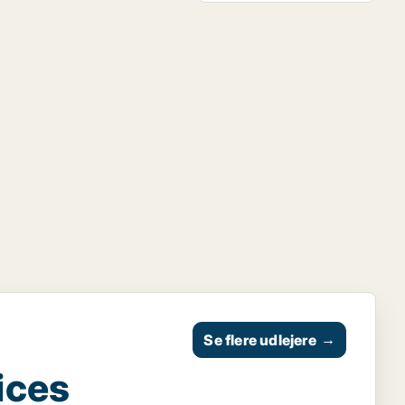
Se flere udlejere
→
ices