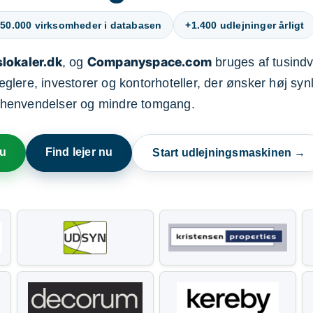
50.000 virksomheder i databasen
+1.400 udlejninger årligt
lokaler.dk
Companyspace.com
, og
bruges af tusindvi
ere, investorer og kontorhoteller, der ønsker høj synl
henvendelser og mindre tomgang.
nu
Find lejer nu
Start udlejningsmaskinen →