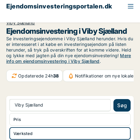
Ejendomsinvesteringsportalen.dk
Produktionsejendom til salg
Region Sjælland
Viby Sjælland
Ejendomsinvestering i Viby Sjælland
Se investeringsejendomme i Viby Sjælland herunder. Hvis du
er interesseret i at købe en investeringsejendom på listen
herunder, så tryk på overskriften for at komme videre. Held
og lykke med jagten på din nye ejendomsinvestering!
Mere
info om ejendomsinvestering i Viby Sjælland
.
Opdaterede 24h
38
Notifikationer om nye lokaler
3
Viby Sjælland
Søg
Pris
Værksted