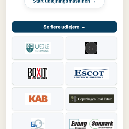
Start udlejningsmaskinen →
Se flere udlejere
→