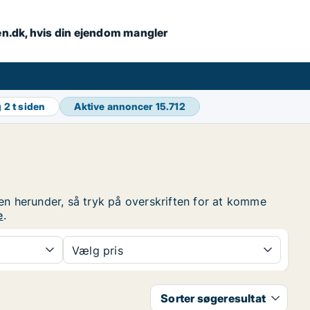
en.dk, hvis din ejendom mangler
g
2 t siden
Aktive annoncer
15.712
en herunder, så tryk på overskriften for at komme
e
.
Vælg pris
Sorter søgeresultat