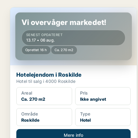
Hotelejendom i Roskilde
Vi overvåger markedet!
SENEST OPDATERET
13.17 • 06 aug.
Oprettet 16 h
Ca. 270 m2
Hotelejendom i Roskilde
Hotel til salg i 4000 Roskilde
Areal
Pris
Ca. 270 m2
Ikke angivet
Område
Type
Roskilde
Hotel
Mere info