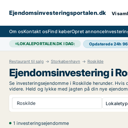
Ejendomsinvesteringsportalen.dk
Vi saml
Om os
Kontakt os
Find køber
Opret annonce
Investeri
LOKALEPORTALEN.DK I DAG:
Opdaterede 24h
96
Restaurant til salg
Storkøbenhavn
Roskilde
Ejendomsinvestering i Ro
Se investeringsejendomme i Roskilde herunder. Hvis d
videre. Held og lykke med jagten på din nye ejendom
Roskilde
Lokaletyp
1 investeringsejendomme