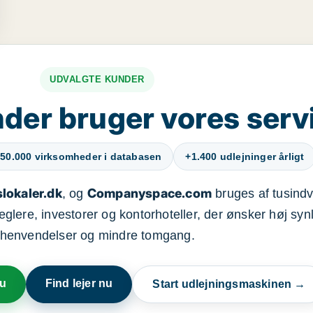
UDVALGTE KUNDER
der bruger vores serv
50.000 virksomheder i databasen
+1.400 udlejninger årligt
lokaler.dk
Companyspace.com
, og
bruges af tusindvi
ere, investorer og kontorhoteller, der ønsker høj synl
henvendelser og mindre tomgang.
nu
Find lejer nu
Start udlejningsmaskinen →