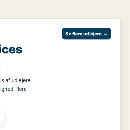
Se flere udlejere
→
ices
s af udlejere,
ighed, flere