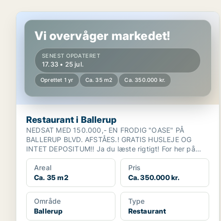
Restaurant i Ballerup
Vi overvåger markedet!
SENEST OPDATERET
17.33 • 25 jul.
Oprettet 1 yr
Ca. 35 m2
Ca. 350.000 kr.
Restaurant i Ballerup
NEDSAT MED 150.000,- EN FRODIG "OASE" PÅ
BALLERUP BLVD. AFSTÅES.! GRATIS HUSLEJE OG
INTET DEPOSITUM!! Ja du læste rigtigt! For her på
Ballerup Blvd. 8...
Areal
Pris
Ca. 35 m2
Ca. 350.000 kr.
Område
Type
Ballerup
Restaurant