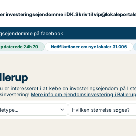
er investeringsejendomme i DK. Skriv til vip@lokaleportal
ngsejendomme på facebook
pdaterede 24h
70
Notifikationer om nye lokaler
31.006
llerup
 er interesseret i at købe en investeringsejendom på list
sinvestering!
Mere info om ejendomsinvestering i Balleru
etype...
Hvilken størrelse søges?