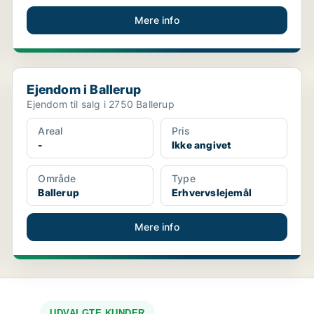
Mere info
Ejendom i Ballerup
Ejendom i Ballerup
Ejendom til salg i 2750 Ballerup
Areal
Pris
-
Ikke angivet
Område
Type
Ballerup
Erhvervslejemål
Mere info
UDVALGTE KUNDER