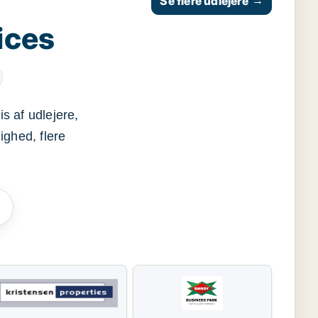
Se flere udlejere
→
ices
s af udlejere,
ighed, flere