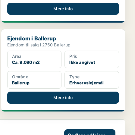
Mere info
Ejendom i Ballerup
Ejendom i Ballerup
Ejendom til salg i 2750 Ballerup
Areal
Pris
Ca. 9.080 m2
Ikke angivet
Område
Type
Ballerup
Erhvervslejemål
Mere info