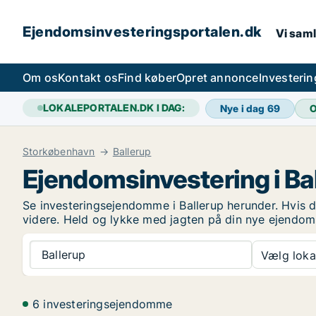
Ejendomsinvesteringsportalen.dk
Vi saml
Om os
Kontakt os
Find køber
Opret annonce
Investeri
LOKALEPORTALEN.DK I DAG:
Nye i dag
69
O
Storkøbenhavn
Ballerup
Ejendomsinvestering i Ba
Se investeringsejendomme i Ballerup herunder. Hvis du
videre. Held og lykke med jagten på din nye ejendom
Ballerup
Vælg lokal
6 investeringsejendomme