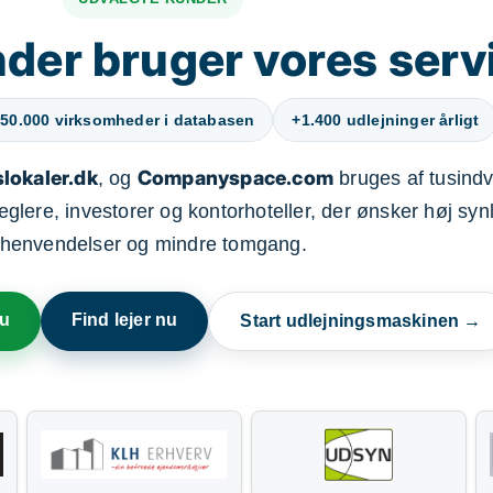
der bruger vores serv
50.000 virksomheder i databasen
+1.400 udlejninger årligt
lokaler.dk
Companyspace.com
, og
bruges af tusindvi
ere, investorer og kontorhoteller, der ønsker høj synl
henvendelser og mindre tomgang.
nu
Find lejer nu
Start udlejningsmaskinen →