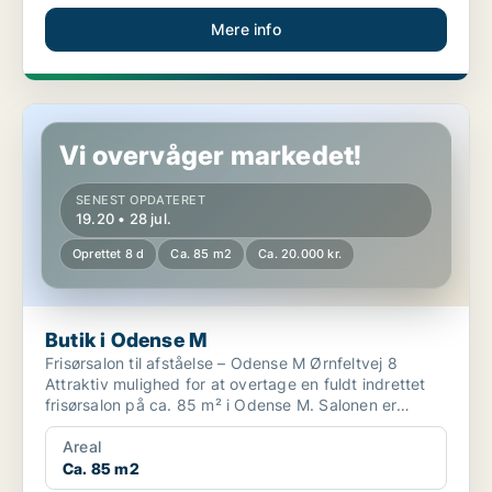
Mere info
Butik i Odense M
Vi overvåger markedet!
SENEST OPDATERET
19.20 • 28 jul.
Oprettet 8 d
Ca. 85 m2
Ca. 20.000 kr.
Butik i Odense M
Frisørsalon til afståelse – Odense M Ørnfeltvej 8
Attraktiv mulighed for at overtage en fuldt indrettet
frisørsalon på ca. 85 m² i Odense M. Salonen er
mod...
Areal
Ca. 85 m2