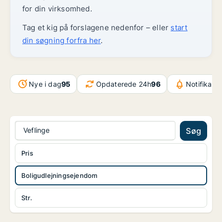
for din virksomhed.
Tag et kig på forslagene nedenfor – eller
start
din søgning forfra her
.
Nye i dag
95
Opdaterede 24h
96
Notifikati
Veflinge
Søg
Pris
Boligudlejningsejendom
Str.