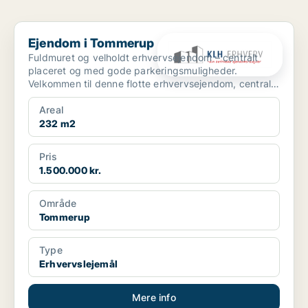
Ejendom i Tommerup
Ejendom i Tommerup
Fuldmuret og velholdt erhvervsejendom – centralt
placeret og med gode parkeringsmuligheder.
Velkommen til denne flotte erhvervsejendom, centralt
beliggen...
Areal
232 m2
Pris
1.500.000 kr.
Område
Tommerup
Type
Erhvervslejemål
Mere info