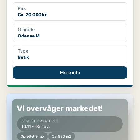
Pris
Ca. 20.000 kr.
Område
Odense M
Type
Butik
Mere info
Kontorejendom i Langeskov
Vi overvåger markedet!
SENEST OPDATERET
10.11 • 05 nov.
Oprettet 9 mo
Ca. 980 m2