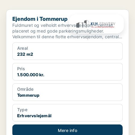
Ejendom i Tommerup
Ejendom i Tommerup
Fuldmuret og velholdt erhvervsejendom – centralt
placeret og med gode parkeringsmuligheder.
Velkommen til denne flotte erhvervsejendom, centralt
beliggen...
Areal
232 m2
Pris
1.500.000 kr.
Område
Tommerup
Type
Erhvervslejemål
Mere info