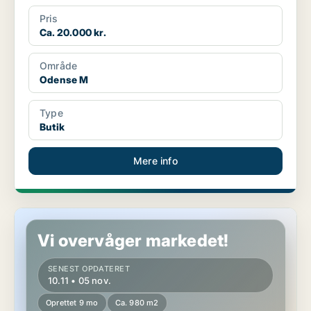
Pris
Ca. 20.000 kr.
Område
Odense M
Type
Butik
Mere info
Kontorejendom i Langeskov
Vi overvåger markedet!
SENEST OPDATERET
10.11 • 05 nov.
Oprettet 9 mo
Ca. 980 m2