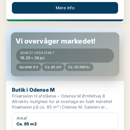
Mere info
Butik i Odense M
Vi overvåger markedet!
SENEST OPDATERET
19.20 • 28 jul.
Oprettet 9 d
Ca. 85 m2
Ca. 20.000 kr.
Butik i Odense M
Frisørsalon til afståelse – Odense M Ørnfeltvej 8
Attraktiv mulighed for at overtage en fuldt indrettet
frisørsalon på ca. 85 m² i Odense M. Salonen er
mod...
Areal
Ca. 85 m2