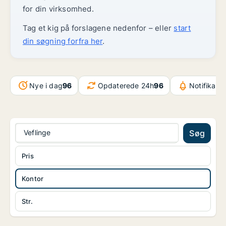
for din virksomhed.
Tag et kig på forslagene nedenfor – eller
start
din søgning forfra her
.
Nye i dag
96
Opdaterede 24h
96
Notifikati
Veflinge
Søg
Pris
Kontor
Str.