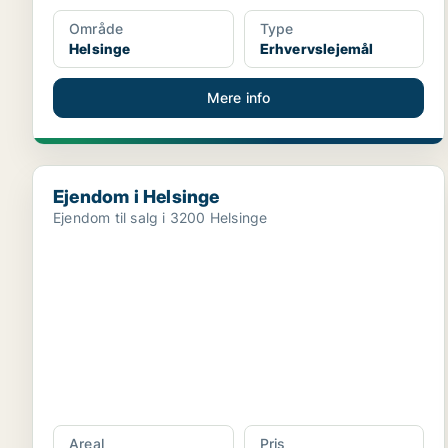
Område
Type
Helsinge
Erhvervslejemål
Mere info
Ejendom i Helsinge
Ejendom i Helsinge
Ejendom til salg i 3200 Helsinge
Areal
Pris