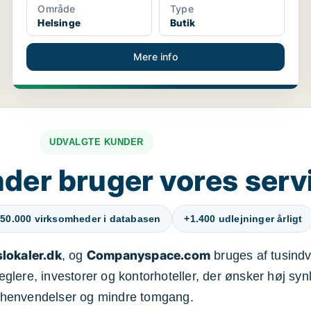
Område
Type
Helsinge
Butik
Mere info
UDVALGTE KUNDER
der bruger vores serv
50.000 virksomheder i databasen
+1.400 udlejninger årligt
lokaler.dk
Companyspace.com
, og
bruges af tusindvi
ere, investorer og kontorhoteller, der ønsker høj synl
henvendelser og mindre tomgang.