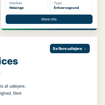
Område
Type
Helsinge
Erhvervsgrund
Mere info
Se flere udlejere
→
ices
s af udlejere,
ighed, flere