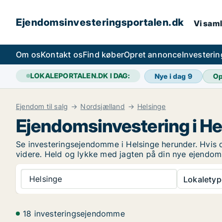
Ejendomsinvesteringsportalen.dk
Vi saml
Om os
Kontakt os
Find køber
Opret annonce
Investeri
LOKALEPORTALEN.DK I DAG:
Nye i dag
9
Op
Ejendom til salg
Nordsjælland
Helsinge
Ejendomsinvestering i He
Se investeringsejendomme i Helsinge herunder. Hvis d
videre. Held og lykke med jagten på din nye ejendom
Helsinge
Lokaletyp
18 investeringsejendomme