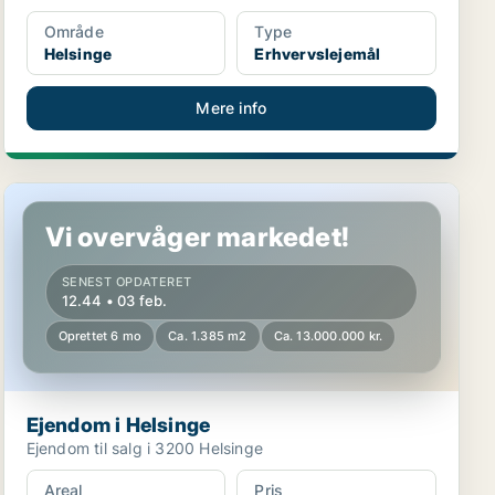
Område
Type
Helsinge
Erhvervslejemål
Mere info
Ejendom i Helsinge
Vi overvåger markedet!
SENEST OPDATERET
12.44 • 03 feb.
Oprettet 6 mo
Ca. 1.385 m2
Ca. 13.000.000 kr.
Ejendom i Helsinge
Ejendom til salg i 3200 Helsinge
Areal
Pris