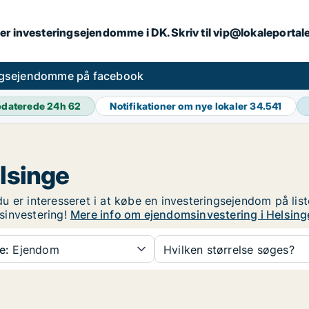
er investeringsejendomme i DK. Skriv til vip@lokaleportal
ngsejendomme på facebook
daterede 24h
62
Notifikationer om nye lokaler
34.541
lsinge
u er interesseret i at købe en investeringsejendom på lis
sinvestering!
Mere info om ejendomsinvestering i Helsing
e:
Ejendom
Hvilken størrelse søges?