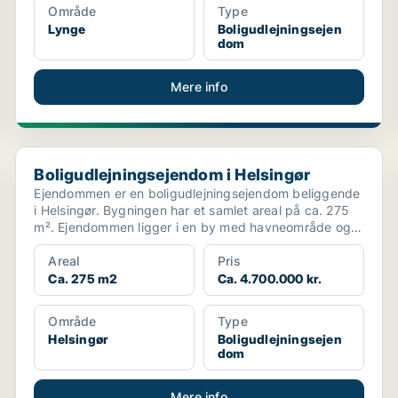
Område
Type
Lynge
Boligudlejningsejen
dom
Mere info
Boligudlejningsejendom i Helsingør
Boligudlejningsejendom i Helsingør
Ejendommen er en boligudlejningsejendom beliggende
i Helsingør. Bygningen har et samlet areal på ca. 275
m². Ejendommen ligger i en by med havneområde og
tæt...
Areal
Pris
Ca. 275 m2
Ca. 4.700.000 kr.
Område
Type
Helsingør
Boligudlejningsejen
dom
Mere info