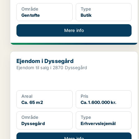
Område
Type
Gentofte
Butik
Mere info
Ejendom i Dyssegård
Ejendom i Dyssegård
Ejendom til salg i 2870 Dyssegård
Areal
Pris
Ca. 65 m2
Ca. 1.600.000 kr.
Område
Type
Dyssegård
Erhvervslejemål
Mere info