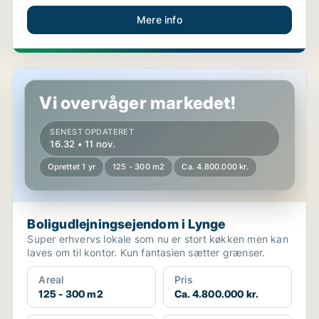
Mere info
Boligudlejningsejendom i Lynge
Vi overvåger markedet!
SENEST OPDATERET
16.32 • 11 nov.
Oprettet 1 yr
125 - 300 m2
Ca. 4.800.000 kr.
Boligudlejningsejendom i Lynge
Super erhvervs lokale som nu er stort køkken men kan
laves om til kontor. Kun fantasien sætter grænser.
Areal
Pris
125 - 300 m2
Ca. 4.800.000 kr.