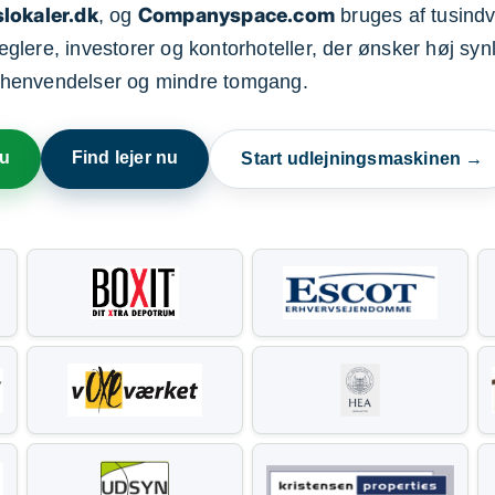
lokaler.dk
Companyspace.com
, og
bruges af tusindvi
ere, investorer og kontorhoteller, der ønsker høj synl
henvendelser og mindre tomgang.
nu
Find lejer nu
Start udlejningsmaskinen →