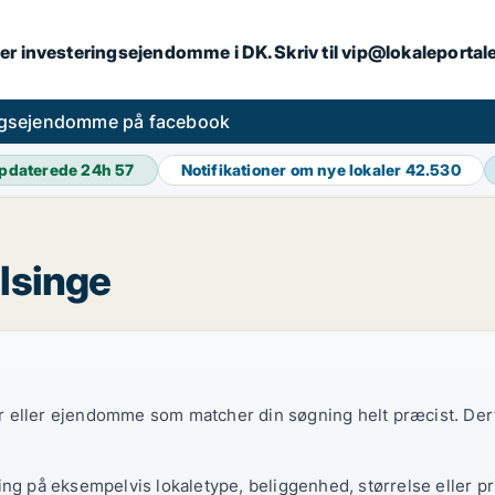
er investeringsejendomme i DK. Skriv til vip@lokaleportal
ngsejendomme på facebook
pdaterede 24h
57
Notifikationer om nye lokaler
42.530
lsinge
ler eller ejendomme som matcher din søgning helt præcist. Derf
ing på eksempelvis lokaletype, beliggenhed, størrelse eller pr