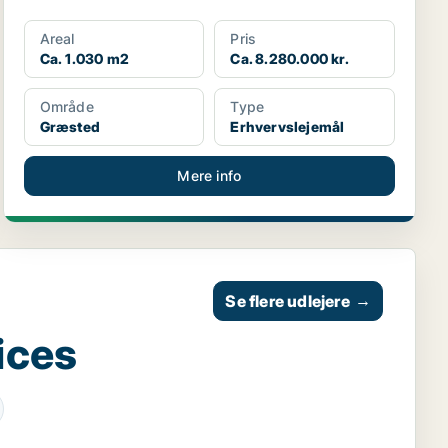
Areal
Pris
Ca. 1.030 m2
Ca. 8.280.000 kr.
Område
Type
Græsted
Erhvervslejemål
Mere info
Se flere udlejere
→
ices