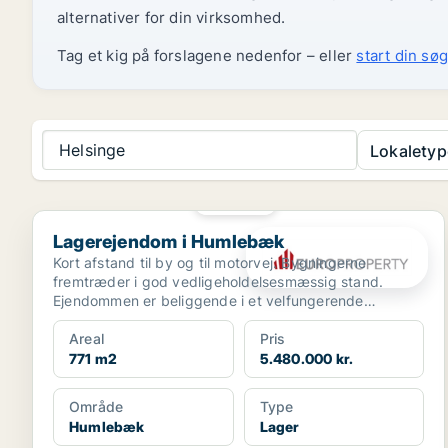
alternativer for din virksomhed.
Tag et kig på forslagene nedenfor – eller
start din søg
Helsinge
Lokaletyp
PLATIN
Lagerejendom i Humlebæk
Lagerejendom i Humlebæk
Kort afstand til by og til motorvej. Bygningerne
fremtræder i god vedligeholdelsesmæssig stand.
Ejendommen er beliggende i et velfungerende
erhvervsområde.
Areal
Pris
771 m2
5.480.000 kr.
Område
Type
Humlebæk
Lager