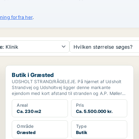
ning forfra her
.
e:
Klinik
Hvilken størrelse søges?
Butik i Græsted
Butik i Græsted
UDSHOLT STRAND/RÅGELEJE. På hjørnet af Udsholt
Strandvej og Udsholtvej ligger denne markante
ejendom med kort afstand til stranden og A.P. Møller
Grundens f...
Areal
Pris
Ca. 230 m2
Ca. 5.500.000 kr.
Område
Type
Græsted
Butik