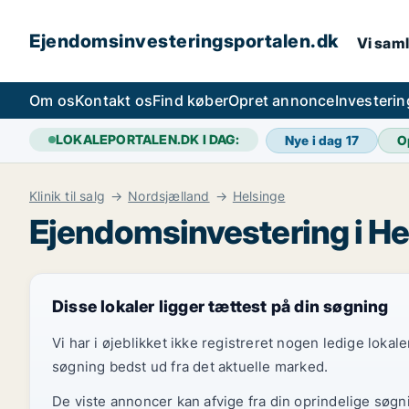
Ejendomsinvesteringsportalen.dk
Vi saml
Om os
Kontakt os
Find køber
Opret annonce
Investeri
LOKALEPORTALEN.DK I DAG:
Nye i dag
17
O
Klinik til salg
Nordsjælland
Helsinge
Ejendomsinvestering i He
Disse lokaler ligger tættest på din søgning
Vi har i øjeblikket ikke registreret nogen ledige loka
søgning bedst ud fra det aktuelle marked.
De viste annoncer kan afvige fra din oprindelige søgn