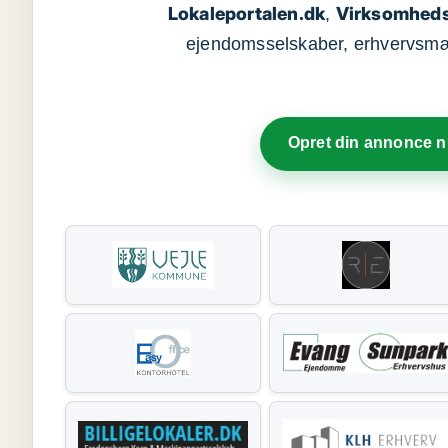
Lokaleportalen.dk
Virksomheds
,
ejendomsselskaber, erhvervsmægl
Opret din annonce 