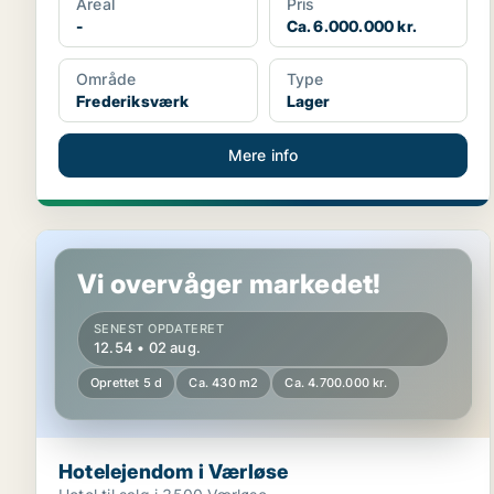
Areal
Pris
-
Ca. 6.000.000 kr.
Område
Type
Frederiksværk
Lager
Mere info
Hotelejendom i Værløse
Vi overvåger markedet!
SENEST OPDATERET
12.54 • 02 aug.
Oprettet 5 d
Ca. 430 m2
Ca. 4.700.000 kr.
Hotelejendom i Værløse