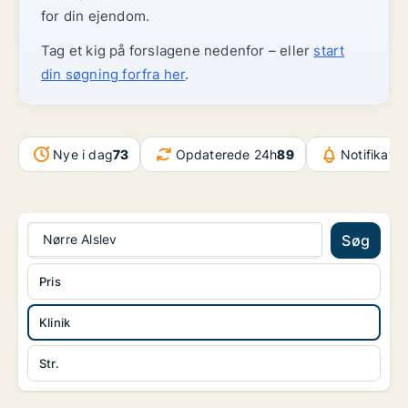
for din ejendom.
Tag et kig på forslagene nedenfor – eller
start
din søgning forfra her
.
Nye i dag
73
Opdaterede 24h
89
Notifikatio
Nørre Alslev
Søg
Pris
Klinik
Str.