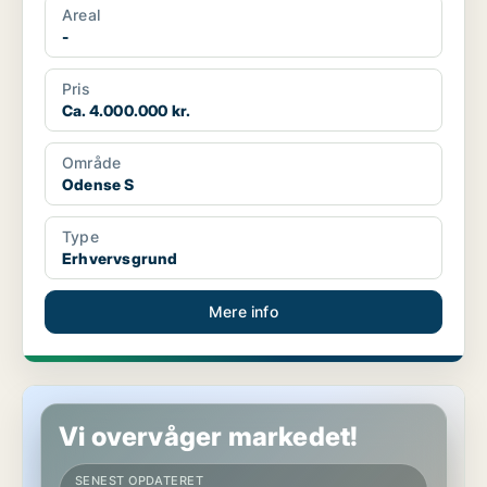
Areal
-
Pris
Ca. 4.000.000 kr.
Område
Odense S
Type
Erhvervsgrund
Mere info
Erhvervsgrund i Odense S
Vi overvåger markedet!
SENEST OPDATERET