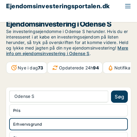
Ejendomsinvesteringsportalen.dk
Erhvervsgrund til salg
Odense
Odense S
Ejendomsinvestering i Odense S
Se investeringsejendomme i Odense S herunder. Hvis du er
interesseret i at købe en investeringsejendom på listen
herunder, så tryk på overskriften for at komme videre. Held
og lykke med jagten på din nye ejendomsinvestering!
Mere
info om ejendomsinvestering i Odense S
.
Nye i dag
73
Opdaterede 24h
94
Notifikatio
Odense S
Søg
Pris
Erhvervsgrund