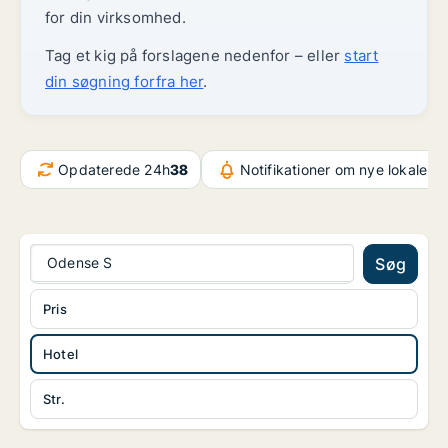
for din virksomhed.
Tag et kig på forslagene nedenfor – eller
start
din søgning forfra her
.
Opdaterede 24h
38
Notifikationer om nye lokaler
3
Odense S
Søg
Pris
Hotel
Str.