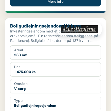
Mere info
Boligudlejningsejendom i Viborg
Boligudlejningsejendom i Viborg
Investeringsejendom med et bolig- og et
erhvervslejemål. Fin rødstensejendom beliggende på
Randersvej. Boliglejemålet, der er på 137 kvm +
kælder, ind...
Areal
233 m2
Pris
1.475.000 kr.
Område
Viborg
Type
Boligudlejningsejendom