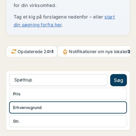
for din virksomhed.
Tag et kig på forslagene nedenfor – eller
start
din søgning forfra her
.
Opdaterede 24h
1
Notifikationer om nye lokaler
32.
Spøttrup
Søg
Pris
Erhvervsgrund
Str.