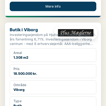
Mere info
Butik i Viborg
Butik i Viborg
Investeringsejendom på Hjultorvet i Viborg sælges - 1.
års forrentning 6,71%. Investeringsejendom i Viborg
centrum - med 6 erhvervslejemål. AAA-beliggenhe...
Areal
1.308 m2
Pris
18.500.000 kr.
Område
Viborg
Type
Butik