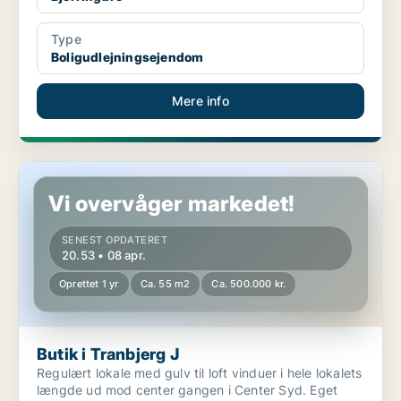
Type
Boligudlejningsejendom
Mere info
Butik i Tranbjerg J
Vi overvåger markedet!
SENEST OPDATERET
20.53 • 08 apr.
Oprettet 1 yr
Ca. 55 m2
Ca. 500.000 kr.
Butik i Tranbjerg J
Regulært lokale med gulv til loft vinduer i hele lokalets
længde ud mod center gangen i Center Syd. Eget