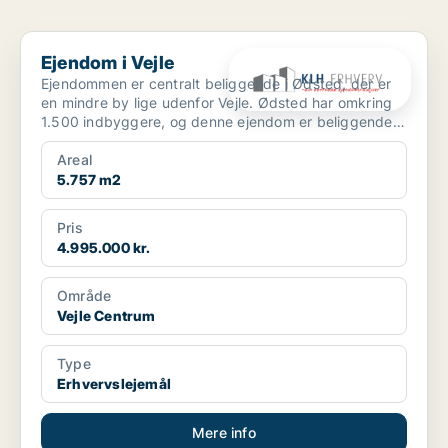
Ejendom i Vejle
Ejendom i Vejle
Ejendommen er centralt beliggende i Ødsted, der er
en mindre by lige udenfor Vejle. Ødsted har omkring
1.500 indbyggere, og denne ejendom er beliggende
midt ...
Areal
5.757 m2
Pris
4.995.000 kr.
Område
Vejle Centrum
Type
Erhvervslejemål
Mere info