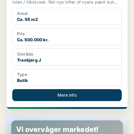
toilet / håndvask. Ret nye lofter of nyere pænt lyst...
Areal
Ca. 55 m2
Pris
Ca. 500.000 kr.
Område
Tranbjerg J
Type
Butik
Mere info
Restaurant i Vejle
Vi overvåger markedet!