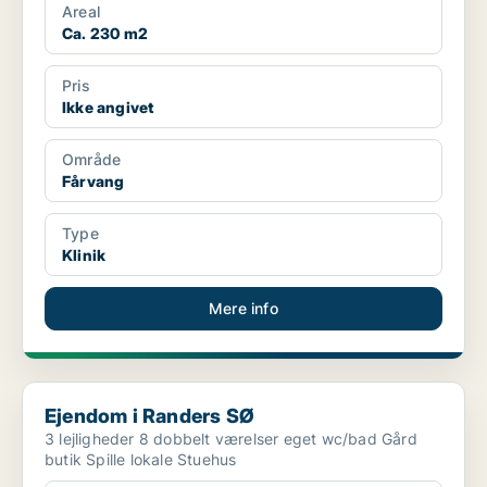
Areal
Ca. 230 m2
Pris
Ikke angivet
Område
Fårvang
Type
Klinik
Mere info
Ejendom i Randers SØ
Ejendom i Randers SØ
3 lejligheder 8 dobbelt værelser eget wc/bad Gård
butik Spille lokale Stuehus