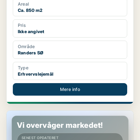
Areal
Ca. 850 m2
Pris
Ikke angivet
Område
Randers SØ
Type
Erhvervslejemål
Mere info
Butik i Hobro
Vi overvåger markedet!
SENEST OPDATERET