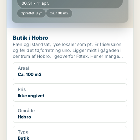
00.31 • 11 apr.
Oprettet 8 yr
Ca. 100 m2
Butik i Hobro
Pæn og istandsat, lyse lokaler som pt. Er frisørsalon
og før det tøjforretning uno. Ligger midt i gågaden i
centrum af Hobro, ligeoverfor Føtex. Her er mange...
Areal
Ca. 100 m2
Pris
Ikke angivet
Område
Hobro
Type
Butik