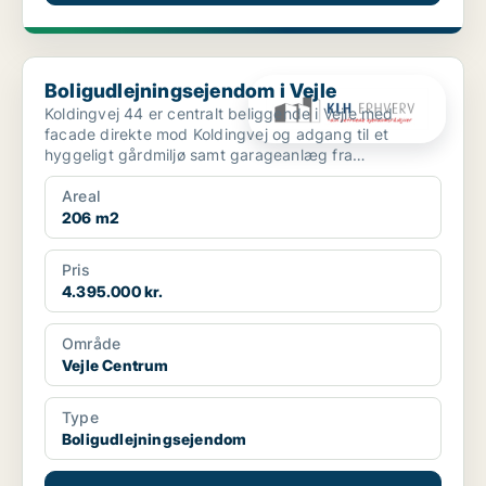
Boligudlejningsejendom i Vejle
Boligudlejningsejendom i Vejle
Koldingvej 44 er centralt beliggende i Vejle med
facade direkte mod Koldingvej og adgang til et
hyggeligt gårdmiljø samt garageanlæg fra
Bleggaardsgade. Ejen...
Areal
206 m2
Pris
4.395.000 kr.
Område
Vejle Centrum
Type
Boligudlejningsejendom