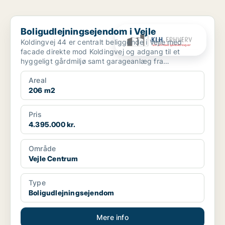
Boligudlejningsejendom i Vejle
Boligudlejningsejendom i Vejle
Koldingvej 44 er centralt beliggende i Vejle med
facade direkte mod Koldingvej og adgang til et
hyggeligt gårdmiljø samt garageanlæg fra
Bleggaardsgade. Ejen...
Areal
206 m2
Pris
4.395.000 kr.
Område
Vejle Centrum
Type
Boligudlejningsejendom
Mere info