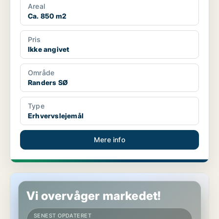
Areal
Ca. 850 m2
Pris
Ikke angivet
Område
Randers SØ
Type
Erhvervslejemål
Mere info
Butik i Hobro
Vi overvåger markedet!
SENEST OPDATERET