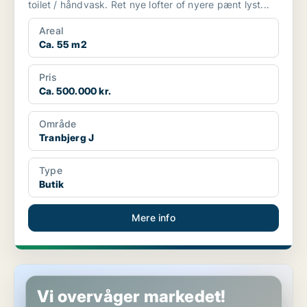
toilet / håndvask. Ret nye lofter of nyere pænt lyst...
Areal
Ca. 55 m2
Pris
Ca. 500.000 kr.
Område
Tranbjerg J
Type
Butik
Mere info
Restaurant i Vejle
Vi overvåger markedet!