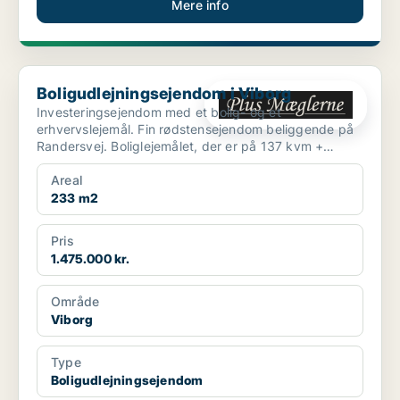
Mere info
Boligudlejningsejendom i Viborg
Boligudlejningsejendom i Viborg
Investeringsejendom med et bolig- og et
erhvervslejemål. Fin rødstensejendom beliggende på
Randersvej. Boliglejemålet, der er på 137 kvm +
kælder, ind...
Areal
233 m2
Pris
1.475.000 kr.
Område
Viborg
Type
Boligudlejningsejendom