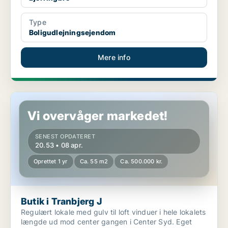
Type
Boligudlejningsejendom
Mere info
Butik i Tranbjerg J
Vi overvåger markedet!
SENEST OPDATERET
20.53 • 08 apr.
Oprettet 1 yr
Ca. 55 m2
Ca. 500.000 kr.
Butik i Tranbjerg J
Regulært lokale med gulv til loft vinduer i hele lokalets
længde ud mod center gangen i Center Syd. Eget