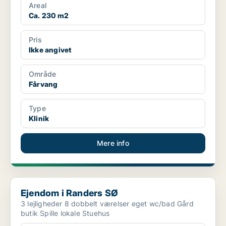
Areal
Ca. 230 m2
Pris
Ikke angivet
Område
Fårvang
Type
Klinik
Mere info
Ejendom i Randers SØ
Ejendom i Randers SØ
3 lejligheder 8 dobbelt værelser eget wc/bad Gård
butik Spille lokale Stuehus