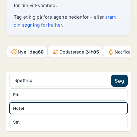
for din virksomhed.
Tag et kig på forslagene nedenfor – eller
start
din søgning forfra her
.
Nye i dag
60
Opdaterede 24h
85
Notifikati
Spøttrup
Søg
Pris
Hotel
Str.