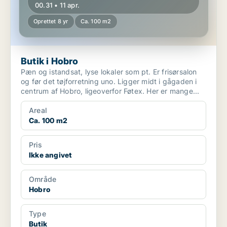
00.31 • 11 apr.
Oprettet 8 yr
Ca. 100 m2
Butik i Hobro
Pæn og istandsat, lyse lokaler som pt. Er frisørsalon
og før det tøjforretning uno. Ligger midt i gågaden i
centrum af Hobro, ligeoverfor Føtex. Her er mange...
Areal
Ca. 100 m2
Pris
Ikke angivet
Område
Hobro
Type
Butik