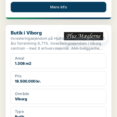
Mere info
Butik i Viborg
Butik i Viborg
Investeringsejendom på Hjultorvet i Viborg sælges - 1.
års forrentning 6,71%. Investeringsejendom i Viborg
centrum - med 6 erhvervslejemål. AAA-beliggenhe...
Areal
1.308 m2
Pris
18.500.000 kr.
Område
Viborg
Type
Butik