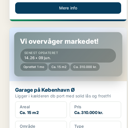
Mere info
Garage på København Ø
Vi overvåger markedet!
SENEST OPDATERET
14.26 • 09 jun.
Oprettet 1 mo
Ca. 15 m2
Ca. 310.000 kr.
Garage på København Ø
Ligger i kælderen db port med solid lås og frostfri
Areal
Pris
Ca. 15 m2
Ca. 310.000 kr.
Område
Type