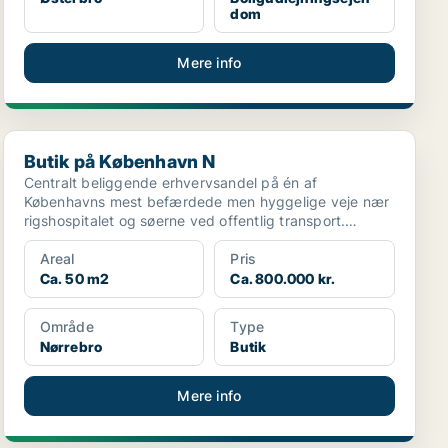
dom
Mere info
Butik på København N
Butik på København N
Centralt beliggende erhvervsandel på én af
Københavns mest befærdede men hyggelige veje nær
rigshospitalet og søerne ved offentlig transport.
Lokalerne er be...
Areal
Pris
Ca. 50 m2
Ca. 800.000 kr.
Område
Type
Nørrebro
Butik
Mere info