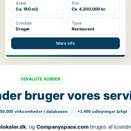
Areal
Pris
Ca. 180 m2
Ca. 4.200.000 kr.
Område
Type
Dragør
Restaurant
Mere info
UDVALGTE KUNDER
der bruger vores serv
50.000 virksomheder i databasen
+1.400 udlejninger årligt
lokaler.dk
Companyspace.com
, og
bruges af tusindvi