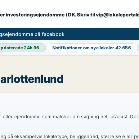
er investeringsejendomme i DK. Skriv til vip@lokaleportal
ngsejendomme på facebook
pdaterede 24h
96
Notifikationer om nye lokaler
42.656
arlottenlund
ler eller ejendomme som matcher din søgning helt præcist. Derf
ing på eksempelvis lokaletype, beliggenhed, størrelse eller pr