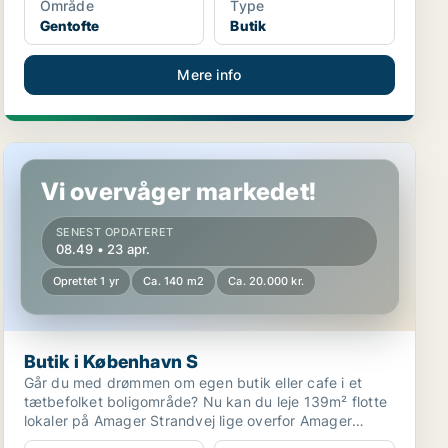
Område
Type
Gentofte
Butik
Mere info
Butik i København S
Vi overvåger markedet!
SENEST OPDATERET
08.49 • 23 apr.
Oprettet 1 yr
Ca. 140 m2
Ca. 20.000 kr.
Butik i København S
Går du med drømmen om egen butik eller cafe i et
tætbefolket boligområde? Nu kan du leje 139m² flotte
lokaler på Amager Strandvej lige overfor Amager
Stran...