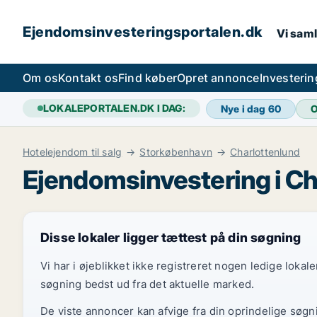
Ejendomsinvesteringsportalen.dk
Vi saml
Om os
Kontakt os
Find køber
Opret annonce
Investeri
LOKALEPORTALEN.DK I DAG:
Nye i dag
60
O
Hotelejendom til salg
Storkøbenhavn
Charlottenlund
Ejendomsinvestering i Ch
Disse lokaler ligger tættest på din søgning
Vi har i øjeblikket ikke registreret nogen ledige loka
søgning bedst ud fra det aktuelle marked.
De viste annoncer kan afvige fra din oprindelige søgn