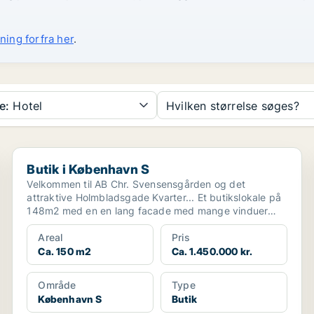
ning forfra her
.
e:
Hotel
Hvilken størrelse søges?
Butik i København S
Butik i København S
Velkommen til AB Chr. Svensensgården og det
attraktive Holmbladsgade Kvarter... Et butikslokale på
148m2 med en en lang facade med mange vinduer
mod Holmb...
Areal
Pris
Ca. 150 m2
Ca. 1.450.000 kr.
Område
Type
København S
Butik