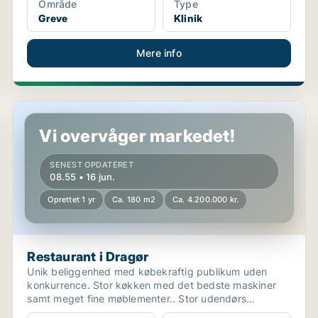
Område
Type
Greve
Klinik
Mere info
Restaurant i Dragør
Vi overvåger markedet!
SENEST OPDATERET
08.55 • 16 jun.
Oprettet 1 yr
Ca. 180 m2
Ca. 4.200.000 kr.
Restaurant i Dragør
Unik beliggenhed med købekraftig publikum uden
konkurrence. Stor køkken med det bedste maskiner
samt meget fine møblementer.. Stor udendørs
servering, privat...