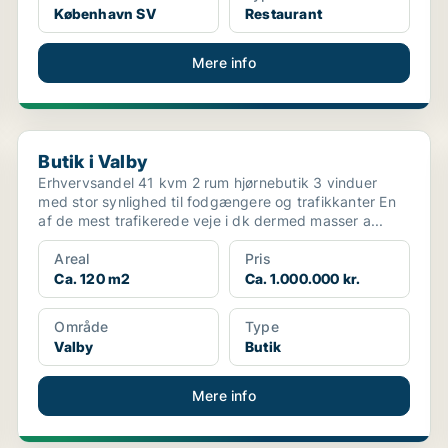
København SV
Restaurant
Mere info
Butik i Valby
Butik i Valby
Erhvervsandel 41 kvm 2 rum hjørnebutik 3 vinduer
med stor synlighed til fodgængere og trafikkanter En
af de mest trafikerede veje i dk dermed masser a...
Areal
Pris
Ca. 120 m2
Ca. 1.000.000 kr.
Område
Type
Valby
Butik
Mere info