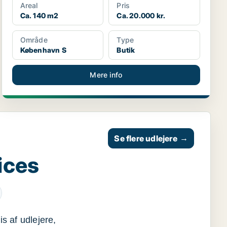
Areal
Pris
Ca. 140 m2
Ca. 20.000 kr.
Område
Type
København S
Butik
Mere info
Se flere udlejere
→
ices
s af udlejere,