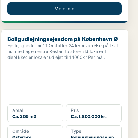
Mere info
Boligudlejningsejendom på København Ø
Boligudlejningsejendom på København Ø
Ejerlejligheder nr 11 Omfatter 24 kvm værelse på l sal
m.f med egen entré Resten to store kld lokaler I
øjeblikket er lokaler udlejet til 14000kr Per må...
Areal
Pris
Ca. 255 m2
Ca. 1.800.000 kr.
Område
Type
Østerbro
Boligudlejningsejen