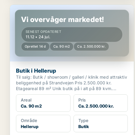
Butik i Hellerup
Vi overvåger markedet!
SENEST OPDATERET
11.12 • 24 jul.
Oprettet 14 d
Ca. 90 m2
Ca. 2.500.000 kr.
Butik i Hellerup
Til salg: Butik / showroom / galleri / klinik med attraktiv
beliggenhed på Strandvejen Pris 2.500.000 kr.
Etageareal 89 m² Unik butik på i alt på 89 kvm....
Areal
Pris
Ca. 90 m2
Ca. 2.500.000 kr.
Område
Type
Hellerup
Butik