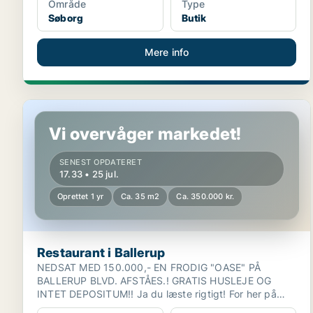
Område
Type
Søborg
Butik
Mere info
Restaurant i Ballerup
Vi overvåger markedet!
SENEST OPDATERET
17.33 • 25 jul.
Oprettet 1 yr
Ca. 35 m2
Ca. 350.000 kr.
Restaurant i Ballerup
NEDSAT MED 150.000,- EN FRODIG "OASE" PÅ
BALLERUP BLVD. AFSTÅES.! GRATIS HUSLEJE OG
INTET DEPOSITUM!! Ja du læste rigtigt! For her på
Ballerup Blvd. 8...