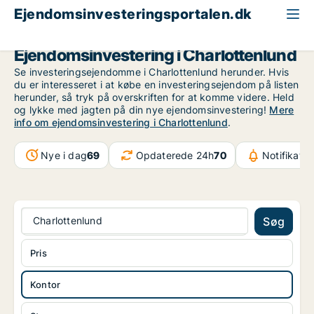
Ejendomsinvesteringsportalen.dk
Kontorejendom til salg
Storkøbenhavn
Charlottenlund
Ejendomsinvestering i Charlottenlund
Se investeringsejendomme i Charlottenlund herunder. Hvis
du er interesseret i at købe en investeringsejendom på listen
herunder, så tryk på overskriften for at komme videre. Held
og lykke med jagten på din nye ejendomsinvestering!
Mere
info om ejendomsinvestering i Charlottenlund
.
Nye i dag
69
Opdaterede 24h
70
Notifikatio
Charlottenlund
Søg
Pris
Kontor