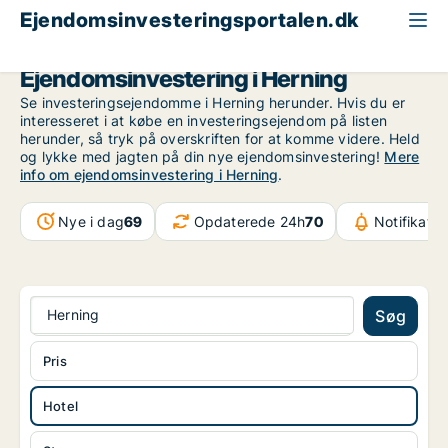
Ejendomsinvesteringsportalen.dk
Hotelejendom til salg
Region Midtjylland
Herning
Ejendomsinvestering i Herning
Se investeringsejendomme i Herning herunder. Hvis du er
interesseret i at købe en investeringsejendom på listen
herunder, så tryk på overskriften for at komme videre. Held
og lykke med jagten på din nye ejendomsinvestering!
Mere
info om ejendomsinvestering i Herning
.
Nye i dag
69
Opdaterede 24h
70
Notifikatio
Herning
Søg
Pris
Hotel