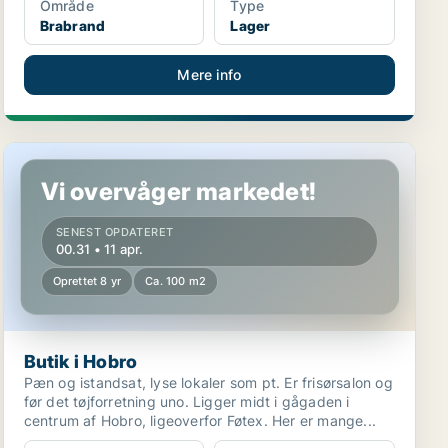
Område
Type
Brabrand
Lager
Mere info
Butik i Hobro
Vi overvåger markedet!
SENEST OPDATERET
00.31 • 11 apr.
Oprettet 8 yr
Ca. 100 m2
Butik i Hobro
Pæn og istandsat, lyse lokaler som pt. Er frisørsalon og
før det tøjforretning uno. Ligger midt i gågaden i
centrum af Hobro, ligeoverfor Føtex. Her er mange...