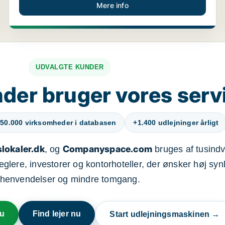
Mere info
UDVALGTE KUNDER
der bruger vores serv
50.000 virksomheder i databasen
+1.400 udlejninger årligt
lokaler.dk
Companyspace.com
, og
bruges af tusindvi
ere, investorer og kontorhoteller, der ønsker høj synl
henvendelser og mindre tomgang.
nu
Find lejer nu
Start udlejningsmaskinen →