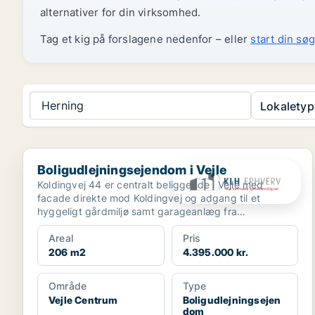
alternativer for din virksomhed.
Tag et kig på forslagene nedenfor – eller
start din søg
Herning
Lokaletyp
Boligudlejningsejendom i Vejle
Boligudlejningsejendom i Vejle
Koldingvej 44 er centralt beliggende i Vejle med
facade direkte mod Koldingvej og adgang til et
hyggeligt gårdmiljø samt garageanlæg fra
Bleggaardsgade. Ejen...
Areal
Pris
206 m2
4.395.000 kr.
Område
Type
Vejle Centrum
Boligudlejningsejen
dom