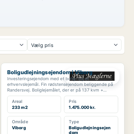
Vælg pris
Boligudlejningsejendom i Viborg
Boligudlejningsejendom i Viborg
Investeringsejendom med et bolig- og et
erhvervslejemål. Fin rødstensejendom beliggende på
Randersvej. Boliglejemålet, der er på 137 kvm +
kælder, ind...
Areal
Pris
233 m2
1.475.000 kr.
Område
Type
Viborg
Boligudlejningsejen
dom