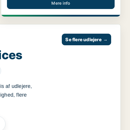
Mere info
Se flere udlejere
→
ices
s af udlejere,
ighed, flere