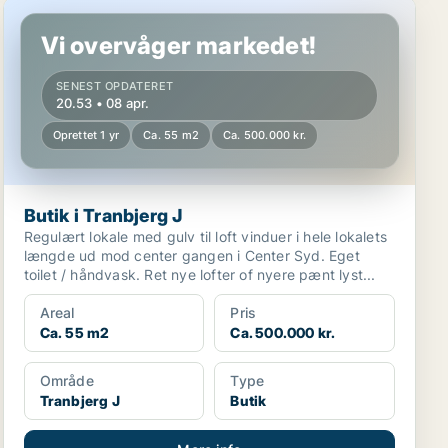
Butik i Tranbjerg J
Vi overvåger markedet!
SENEST OPDATERET
20.53 • 08 apr.
Oprettet 1 yr
Ca. 55 m2
Ca. 500.000 kr.
Butik i Tranbjerg J
Regulært lokale med gulv til loft vinduer i hele lokalets
længde ud mod center gangen i Center Syd. Eget
toilet / håndvask. Ret nye lofter of nyere pænt lyst...
Areal
Pris
Ca. 55 m2
Ca. 500.000 kr.
Område
Type
Tranbjerg J
Butik