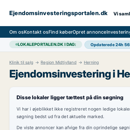
Ejendomsinvesteringsportalen.dk
Vi saml
Om os
Kontakt os
Find køber
Opret annonce
Investeri
LOKALEPORTALEN.DK I DAG:
Opdaterede 24h
56
Klinik til salg
Region Midtjylland
Herning
Ejendomsinvestering i He
Disse lokaler ligger tættest på din søgning
Vi har i øjeblikket ikke registreret nogen ledige loka
søgning bedst ud fra det aktuelle marked.
De viste annoncer kan afvige fra din oprindelige søgn