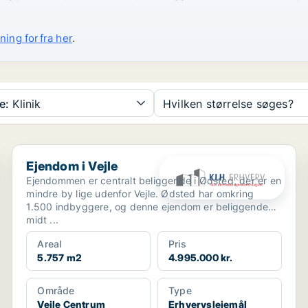
ning forfra her
.
e:
Klinik
Hvilken størrelse søges?
Ejendom i Vejle
Ejendom i Vejle
Ejendommen er centralt beliggende i Ødsted, der er en
mindre by lige udenfor Vejle. Ødsted har omkring
1.500 indbyggere, og denne ejendom er beliggende
midt ...
Areal
Pris
5.757 m2
4.995.000 kr.
Område
Type
Vejle Centrum
Erhvervslejemål