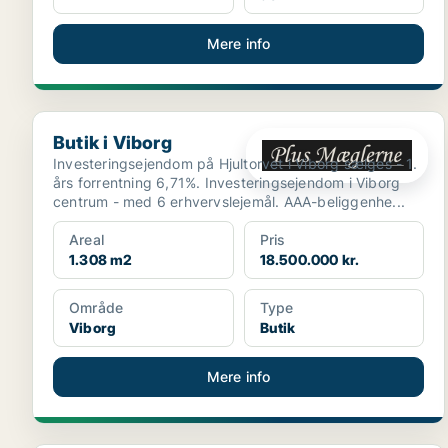
Mere info
Butik i Viborg
Butik i Viborg
Investeringsejendom på Hjultorvet i Viborg sælges - 1.
års forrentning 6,71%. Investeringsejendom i Viborg
centrum - med 6 erhvervslejemål. AAA-beliggenhe...
Areal
Pris
1.308 m2
18.500.000 kr.
Område
Type
Viborg
Butik
Mere info