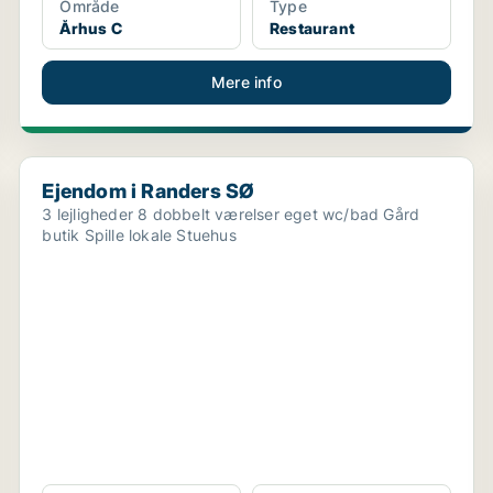
Område
Type
Århus C
Restaurant
Mere info
Ejendom i Randers SØ
Ejendom i Randers SØ
3 lejligheder 8 dobbelt værelser eget wc/bad Gård
butik Spille lokale Stuehus