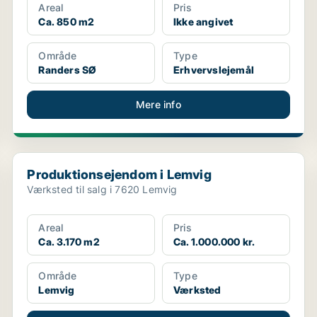
Areal
Pris
Ca. 850 m2
Ikke angivet
Område
Type
Randers SØ
Erhvervslejemål
Mere info
Produktionsejendom i Lemvig
Produktionsejendom i Lemvig
Værksted til salg i 7620 Lemvig
Areal
Pris
Ca. 3.170 m2
Ca. 1.000.000 kr.
Område
Type
Lemvig
Værksted