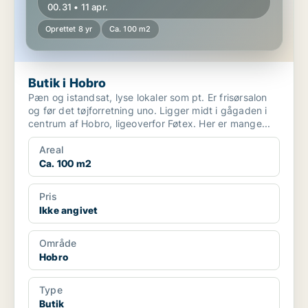
00.31 • 11 apr.
Oprettet 8 yr
Ca. 100 m2
Butik i Hobro
Pæn og istandsat, lyse lokaler som pt. Er frisørsalon
og før det tøjforretning uno. Ligger midt i gågaden i
centrum af Hobro, ligeoverfor Føtex. Her er mange...
Areal
Ca. 100 m2
Pris
Ikke angivet
Område
Hobro
Type
Butik