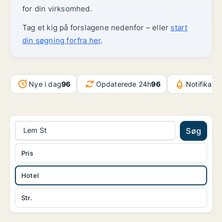
for din virksomhed.
Tag et kig på forslagene nedenfor – eller
start
din søgning forfra her
.
Nye i dag
96
Opdaterede 24h
96
Notifikati
Lem St
Søg
Pris
Hotel
Str.