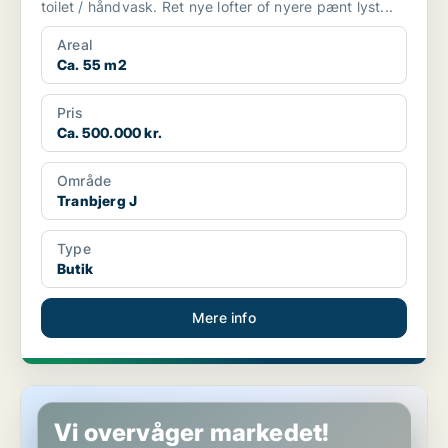
toilet / håndvask. Ret nye lofter of nyere pænt lyst...
Areal
Ca. 55 m2
Pris
Ca. 500.000 kr.
Område
Tranbjerg J
Type
Butik
Mere info
Restaurant i Vejle
Vi overvåger markedet!