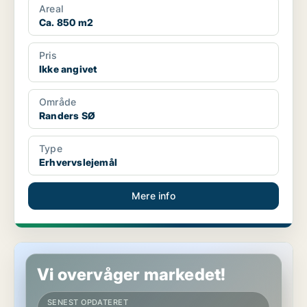
Areal
Ca. 850 m2
Pris
Ikke angivet
Område
Randers SØ
Type
Erhvervslejemål
Mere info
Butik i Hobro
Vi overvåger markedet!
SENEST OPDATERET