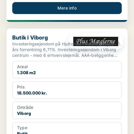
Mere info
Butik i Viborg
Butik i Viborg
Investeringsejendom på Hjultorvet i Viborg sælges - 1.
års forrentning 6,71%. Investeringsejendom i Viborg
centrum - med 6 erhvervslejemål. AAA-beliggenhe...
Areal
1.308 m2
Pris
18.500.000 kr.
Område
Viborg
Type
Butik