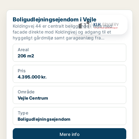
Boligudlejningsejendom i Vejle
Boligudlejningsejendom i Vejle
Koldingvej 44 er centralt beliggende i Vejle med
facade direkte mod Koldingvej og adgang til et
hyggeligt gårdmiljø samt garageanlæg fra
Bleggaardsgade. Ejen...
Areal
206 m2
Pris
4.395.000 kr.
Område
Vejle Centrum
Type
Boligudlejningsejendom
Mere info