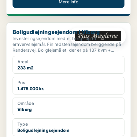
Mere info
Boligudlejningsejendom i Viborg
Boligudlejningsejendom i Viborg
Investeringsejendom med et bolig- og et
erhvervslejemål. Fin rødstensejendom beliggende på
Randersvej. Boliglejemålet, der er på 137 kvm +
kælder, ind...
Areal
233 m2
Pris
1.475.000 kr.
Område
Viborg
Type
Boligudlejningsejendom