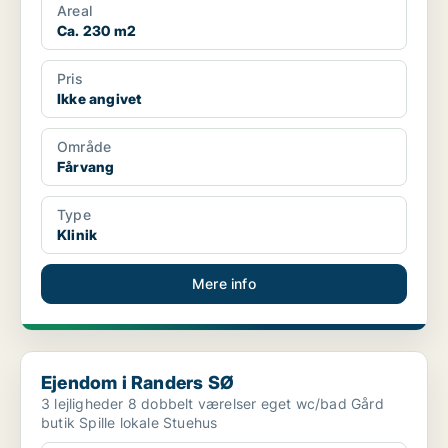
Areal
Ca. 230 m2
Pris
Ikke angivet
Område
Fårvang
Type
Klinik
Mere info
Ejendom i Randers SØ
Ejendom i Randers SØ
3 lejligheder 8 dobbelt værelser eget wc/bad Gård
butik Spille lokale Stuehus