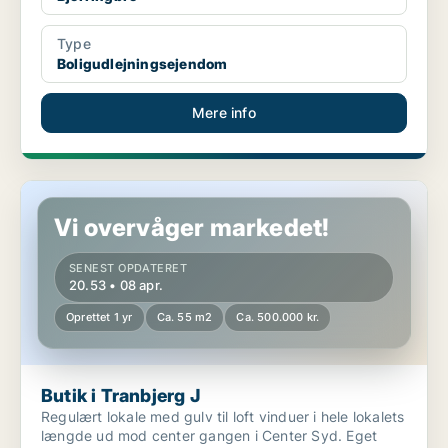
Type
Boligudlejningsejendom
Mere info
Butik i Tranbjerg J
Vi overvåger markedet!
SENEST OPDATERET
20.53 • 08 apr.
Oprettet 1 yr
Ca. 55 m2
Ca. 500.000 kr.
Butik i Tranbjerg J
Regulært lokale med gulv til loft vinduer i hele lokalets
længde ud mod center gangen i Center Syd. Eget