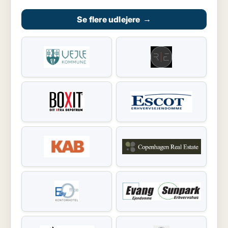
Se flere udlejere
→