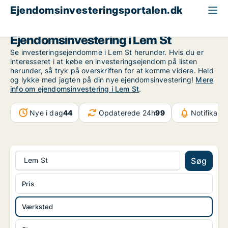
Ejendomsinvesteringsportalen.dk
Produktionsejendom til salg
Region Midtjylland
Lem St
Ejendomsinvestering i Lem St
Se investeringsejendomme i Lem St herunder. Hvis du er
interesseret i at købe en investeringsejendom på listen
herunder, så tryk på overskriften for at komme videre. Held
og lykke med jagten på din nye ejendomsinvestering!
Mere
info om ejendomsinvestering i Lem St
.
Nye i dag
44
Opdaterede 24h
99
Notifikati
Lem St
Søg
Pris
Værksted