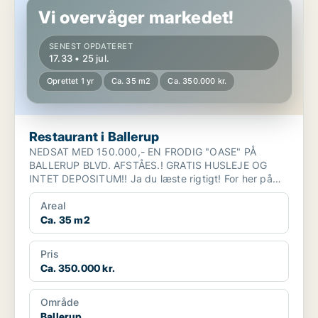
Vi overvåger markedet!
SENEST OPDATERET
17.33 • 25 jul.
Oprettet 1 yr
Ca. 35 m2
Ca. 350.000 kr.
Restaurant i Ballerup
NEDSAT MED 150.000,- EN FRODIG "OASE" PÅ
BALLERUP BLVD. AFSTÅES.! GRATIS HUSLEJE OG
INTET DEPOSITUM!! Ja du læste rigtigt! For her på
Ballerup Blvd. 8...
Areal
Ca. 35 m2
Pris
Ca. 350.000 kr.
Område
Ballerup