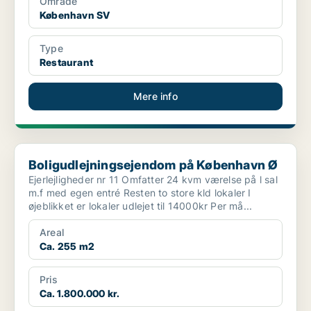
Område
København SV
Type
Restaurant
Mere info
Boligudlejningsejendom på København Ø
Boligudlejningsejendom på København Ø
Ejerlejligheder nr 11 Omfatter 24 kvm værelse på l sal
m.f med egen entré Resten to store kld lokaler I
øjeblikket er lokaler udlejet til 14000kr Per må...
Areal
Ca. 255 m2
Pris
Ca. 1.800.000 kr.