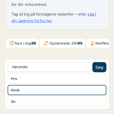
for din virksomhed.
Tag et kig på forslagene nedenfor – eller
start
din søgning forfra her
.
Nye i dag
95
Opdaterede 24h
95
Notifikati
Hørsholm
Søg
Pris
Klinik
Str.