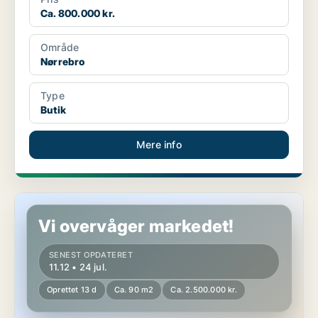
Ca. 800.000 kr.
Område
Nørrebro
Type
Butik
Mere info
Butik i Hellerup
Vi overvåger markedet!
SENEST OPDATERET
11.12 • 24 jul.
Oprettet 13 d
Ca. 90 m2
Ca. 2.500.000 kr.