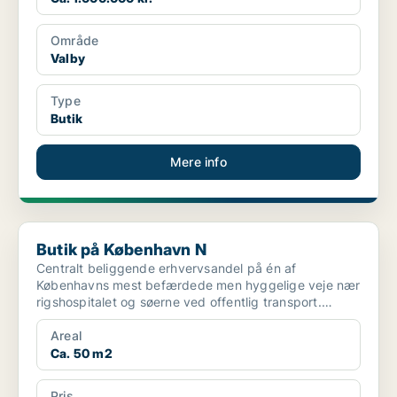
Område
Valby
Type
Butik
Mere info
Butik på København N
Butik på København N
Centralt beliggende erhvervsandel på én af
Københavns mest befærdede men hyggelige veje nær
rigshospitalet og søerne ved offentlig transport.
Lokalerne er be...
Areal
Ca. 50 m2
Pris