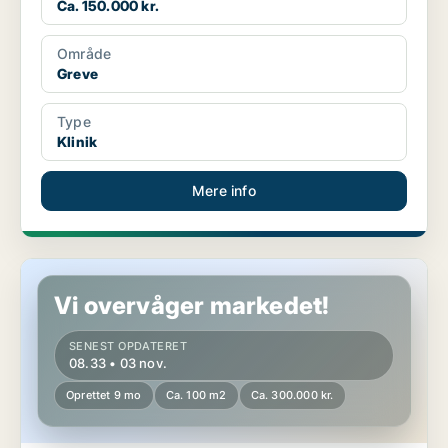
Ca. 150.000 kr.
Område
Greve
Type
Klinik
Mere info
Butik i Gentofte
Vi overvåger markedet!
SENEST OPDATERET
08.33 • 03 nov.
Oprettet 9 mo
Ca. 100 m2
Ca. 300.000 kr.