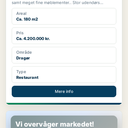
samt meget fine møblementer.. Stor udendørs
servering, privat...
Areal
Ca. 180 m2
Pris
Ca. 4.200.000 kr.
Område
Dragør
Type
Restaurant
Mere info
Butik i København S
Vi overvåger markedet!