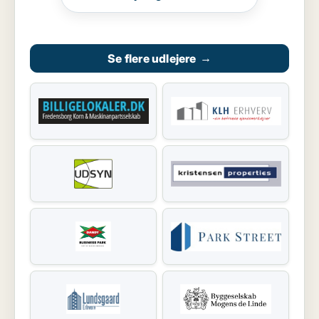
Se flere udlejere
→