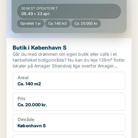
SENEST OPDATERET
08.49 • 23 apr.
Oprettet 1 yr
Ca. 140 m2
Ca. 20.000 kr.
Butik i København S
Går du med drømmen om egen butik eller cafe i et
tætbefolket boligområde? Nu kan du leje 139m² flotte
lokaler på Amager Strandvej lige overfor Amager
Stran...
Areal
Ca. 140 m2
Pris
Ca. 20.000 kr.
Område
København S