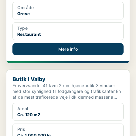
Område
Greve
Type
Restaurant
Mere info
Butik i Valby
Butik i Valby
Erhvervsandel 41 kvm 2 rum hjørnebutik 3 vinduer
med stor synlighed til fodgængere og trafikkanter En
af de mest trafikerede veje i dk dermed masser a...
Areal
Ca. 120 m2
Pris
Ca. 1.000.000 kr.