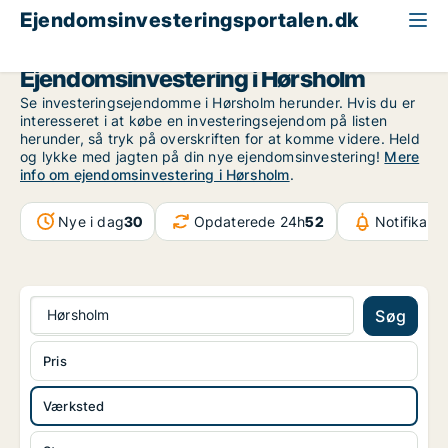
Ejendomsinvesteringsportalen.dk
Produktionsejendom til salg
Storkøbenhavn
Hørsholm
Ejendomsinvestering i Hørsholm
Se investeringsejendomme i Hørsholm herunder. Hvis du er
interesseret i at købe en investeringsejendom på listen
herunder, så tryk på overskriften for at komme videre. Held
og lykke med jagten på din nye ejendomsinvestering!
Mere
info om ejendomsinvestering i Hørsholm
.
Nye i dag
30
Opdaterede 24h
52
Notifikati
Hørsholm
Søg
Pris
Værksted