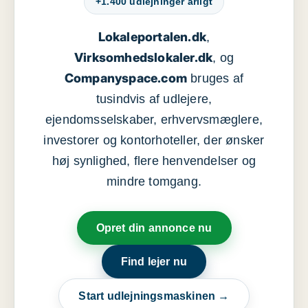
+1.400 udlejninger årligt
Lokaleportalen.dk
,
Virksomhedslokaler.dk
, og
Companyspace.com
bruges af
tusindvis af udlejere,
ejendomsselskaber, erhvervsmæglere,
investorer og kontorhoteller, der ønsker
høj synlighed, flere henvendelser og
mindre tomgang.
Opret din annonce nu
Find lejer nu
Start udlejningsmaskinen →