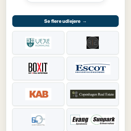
Se flere udlejere
→