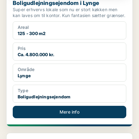
Boligudlejningsejendom i Lynge
Super erhvervs lokale som nu er stort køkken men
kan laves om til kontor. Kun fantasien sætter grænser.
Areal
125 - 300 m2
Pris
Ca. 4.800.000 kr.
Område
Lynge
Type
Boligudlejningsejendom
Mere info
Erhvervsgrund i Ålsgårde