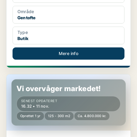
Område
Gentofte
Type
Butik
Mere info
Boligudlejningsejendom i Lynge
Vi overvåger markedet!
SENEST OPDATERET
16.32 • 11 nov.
Oprettet 1 yr
125 - 300 m2
Ca. 4.800.000 kr.