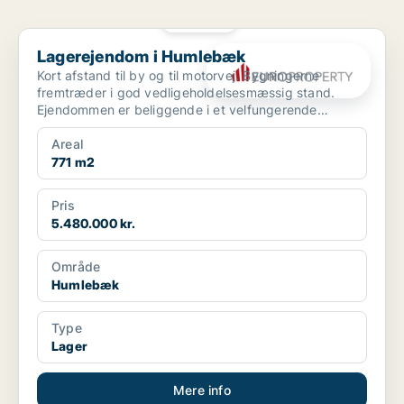
PLATIN
Lagerejendom i Humlebæk
Lagerejendom i Humlebæk
Kort afstand til by og til motorvej. Bygningerne
fremtræder i god vedligeholdelsesmæssig stand.
Ejendommen er beliggende i et velfungerende
erhvervsområde.
Areal
771 m2
Pris
5.480.000 kr.
Område
Humlebæk
Type
Lager
Mere info