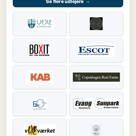
Se flere udlejere
→