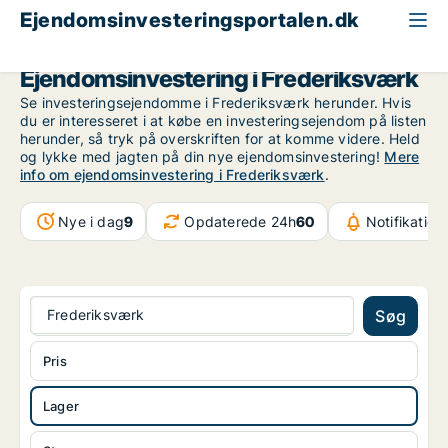
Ejendomsinvesteringsportalen.dk
Lagerejendom til salg
Nordsjælland
Frederiksværk
Ejendomsinvestering i Frederiksværk
Se investeringsejendomme i Frederiksværk herunder. Hvis
du er interesseret i at købe en investeringsejendom på listen
herunder, så tryk på overskriften for at komme videre. Held
og lykke med jagten på din nye ejendomsinvestering!
Mere
info om ejendomsinvestering i Frederiksværk
.
Nye i dag
9
Opdaterede 24h
60
Notifikation
Frederiksværk
Søg
Pris
Lager