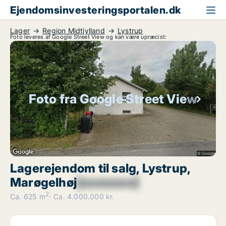
Ejendomsinvesteringsportalen.dk
Lager
Region Midtjylland
Lystrup
Foto leveres af Google Street View og kan være upræcist:
Foto fra Google Street View
Lagerejendom til salg, Lystrup,
Marøgelhøj
[xxxxxxxx]
2
Ca. 625 m
Ca. 4.000.000 kr.