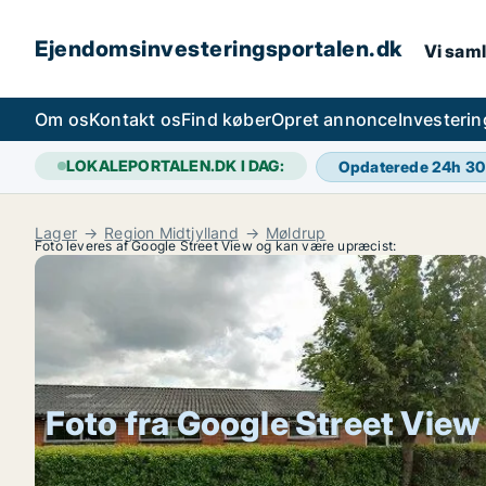
Ejendomsinvesteringsportalen.dk
Vi saml
Om os
Kontakt os
Find køber
Opret annonce
Investeri
LOKALEPORTALEN.DK I DAG:
Opdaterede 24h
30
Lager
Region Midtjylland
Møldrup
Foto leveres af Google Street View og kan være upræcist:
Foto fra Google Street View