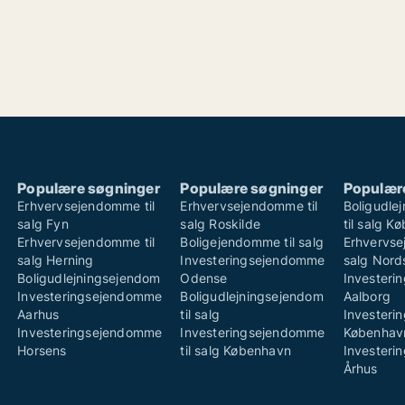
Populære søgninger
Populære søgninger
Populær
Erhvervsejendomme til
Erhvervsejendomme til
Boligudle
salg Fyn
salg Roskilde
til salg K
Erhvervsejendomme til
Boligejendomme til salg
Erhvervse
salg Herning
Investeringsejendomme
salg Nord
Boligudlejningsejendom
Odense
Invester
Investeringsejendomme
Boligudlejningsejendom
Aalborg
Aarhus
til salg
Invester
Investeringsejendomme
Investeringsejendomme
Københav
Horsens
til salg København
Invester
Århus