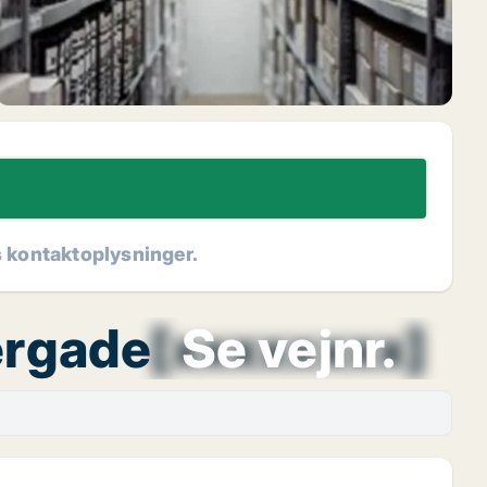
s kontaktoplysninger.
ergade
[xxxxxxxx]
Se vejnr.