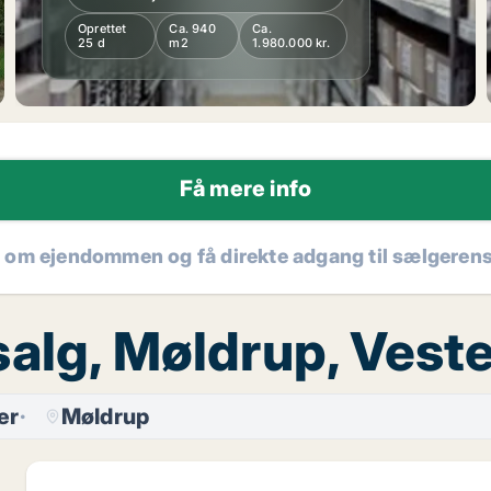
Oprettet
Ca. 940
Ca.
25 d
m2
1.980.000 kr.
Få mere info
r om ejendommen og få direkte adgang til sælgeren
salg, Møldrup, Vest
er
Møldrup