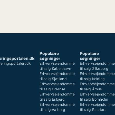
Populære
Populære
ringsportalen.dk
søgninger
søgninger
eringsportalen.dk
Erhvervsejendomme
Erhvervsejendomme
e
til salg København
til salg Silkeborg
Erhvervsejendomme
Erhvervsejendomme
til salg Sjælland
til salg Kolding
Erhvervsejendomme
Erhvervsejendomme
til salg Odense
til salg Århus
Erhvervsejendomme
Erhvervsejendomme
til salg Esbjerg
til salg Bornholm
Erhvervsejendomme
Erhvervsejendomme
til salg Aalborg
til salg Randers