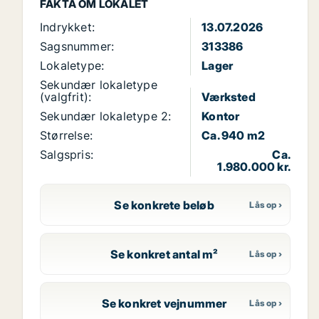
FAKTA OM LOKALET
Indrykket:
13.07.2026
Sagsnummer:
313386
Lokaletype:
Lager
Sekundær lokaletype
(valgfrit):
Værksted
Sekundær lokaletype 2:
Kontor
Størrelse:
Ca. 940 m2
Salgspris:
Ca.
1.980.000 kr.
Se konkrete beløb
Se konkret antal m²
Se konkret vejnummer