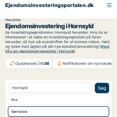
Ejendomsinvesteringsportalen.dk
Produktionsejendom til salg
Region Midtjylland
Hornsyld
Ejendomsinvestering i Hornsyld
Se investeringsejendomme i Hornsyld herunder. Hvis du er
interesseret i at købe en investeringsejendom på listen
herunder, så tryk på overskriften for at komme videre. Held
og lykke med jagten på din nye ejendomsinvestering!
Mere
info om ejendomsinvestering i Hornsyld
.
Opdaterede 24h
38
Notifikationer om nye lokaler
9
Hornsyld
Søg
Pris
Værksted