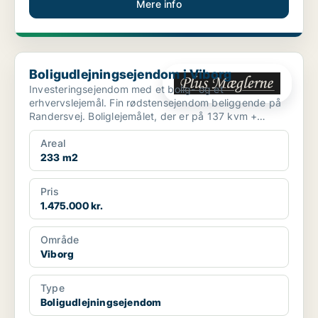
Mere info
Boligudlejningsejendom i Viborg
Boligudlejningsejendom i Viborg
Investeringsejendom med et bolig- og et
erhvervslejemål. Fin rødstensejendom beliggende på
Randersvej. Boliglejemålet, der er på 137 kvm +
kælder, ind...
Areal
233 m2
Pris
1.475.000 kr.
Område
Viborg
Type
Boligudlejningsejendom