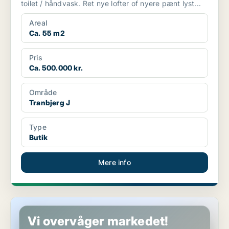
toilet / håndvask. Ret nye lofter of nyere pænt lyst...
Areal
Ca. 55 m2
Pris
Ca. 500.000 kr.
Område
Tranbjerg J
Type
Butik
Mere info
Restaurant i Vejle
Vi overvåger markedet!