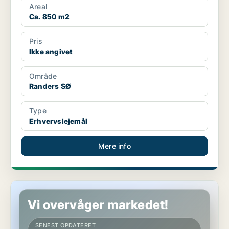
Areal
Ca. 850 m2
Pris
Ikke angivet
Område
Randers SØ
Type
Erhvervslejemål
Mere info
Butik i Hobro
Vi overvåger markedet!
SENEST OPDATERET