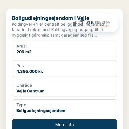
Boligudlejningsejendom i Vejle
Boligudlejningsejendom i Vejle
Koldingvej 44 er centralt beliggende i Vejle med
facade direkte mod Koldingvej og adgang til et
hyggeligt gårdmiljø samt garageanlæg fra
Bleggaardsgade. Ejen...
Areal
206 m2
Pris
4.395.000 kr.
Område
Vejle Centrum
Type
Boligudlejningsejendom
Mere info