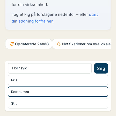
for din virksomhed.
Tag et kig på forslagene nedenfor – eller
start
din søgning forfra her
.
Opdaterede 24h
33
Notifikationer om nye lokaler
3
Hornsyld
Søg
Pris
Restaurant
Str.