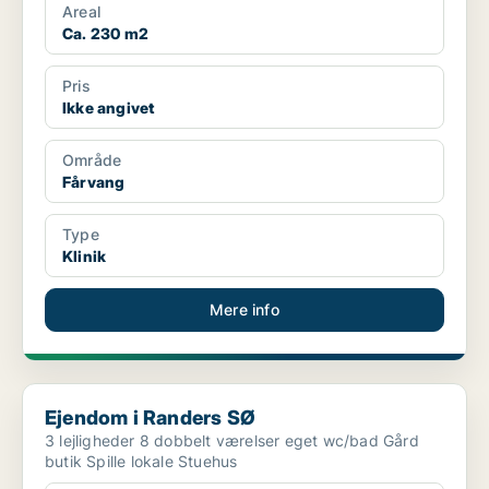
Areal
Ca. 230 m2
Pris
Ikke angivet
Område
Fårvang
Type
Klinik
Mere info
Ejendom i Randers SØ
Ejendom i Randers SØ
3 lejligheder 8 dobbelt værelser eget wc/bad Gård
butik Spille lokale Stuehus