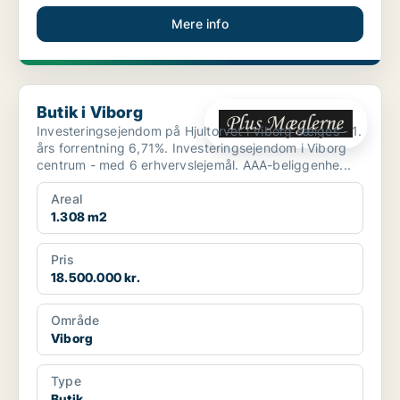
Mere info
Butik i Viborg
Butik i Viborg
Investeringsejendom på Hjultorvet i Viborg sælges - 1.
års forrentning 6,71%. Investeringsejendom i Viborg
centrum - med 6 erhvervslejemål. AAA-beliggenhe...
Areal
1.308 m2
Pris
18.500.000 kr.
Område
Viborg
Type
Butik