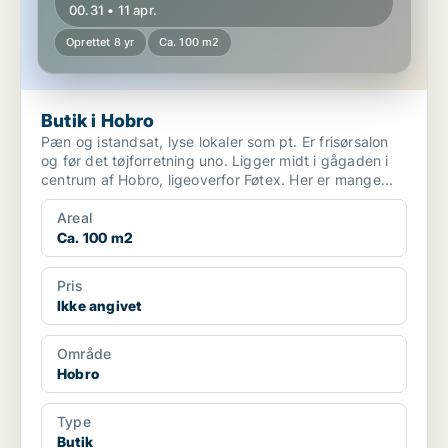
00.31 • 11 apr.
Oprettet 8 yr
Ca. 100 m2
Butik i Hobro
Pæn og istandsat, lyse lokaler som pt. Er frisørsalon
og før det tøjforretning uno. Ligger midt i gågaden i
centrum af Hobro, ligeoverfor Føtex. Her er mange...
Areal
Ca. 100 m2
Pris
Ikke angivet
Område
Hobro
Type
Butik