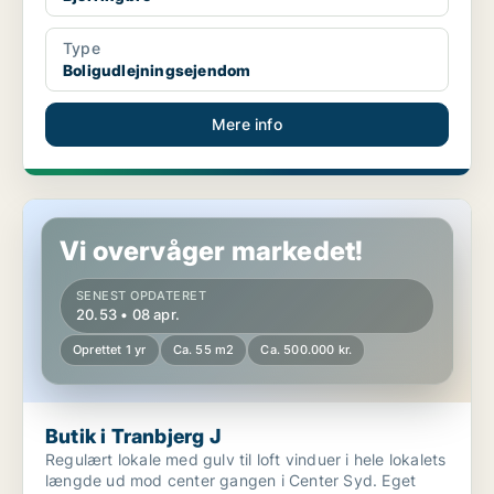
Type
Boligudlejningsejendom
Mere info
Butik i Tranbjerg J
Vi overvåger markedet!
SENEST OPDATERET
20.53 • 08 apr.
Oprettet 1 yr
Ca. 55 m2
Ca. 500.000 kr.
Butik i Tranbjerg J
Regulært lokale med gulv til loft vinduer i hele lokalets
længde ud mod center gangen i Center Syd. Eget