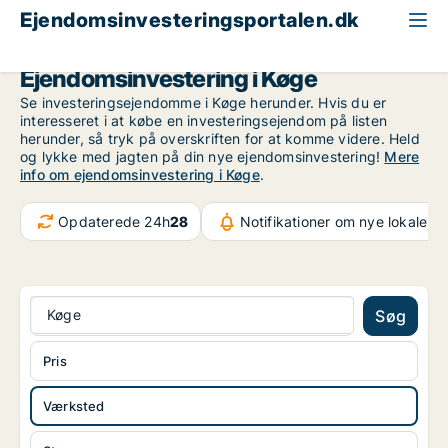
Ejendomsinvesteringsportalen.dk
Produktionsejendom til salg
Storkøbenhavn
Køge
Ejendomsinvestering i Køge
Se investeringsejendomme i Køge herunder. Hvis du er
interesseret i at købe en investeringsejendom på listen
herunder, så tryk på overskriften for at komme videre. Held
og lykke med jagten på din nye ejendomsinvestering!
Mere
info om ejendomsinvestering i Køge
.
Opdaterede 24h
28
Notifikationer om nye lokaler
3
Køge
Søg
Pris
Værksted