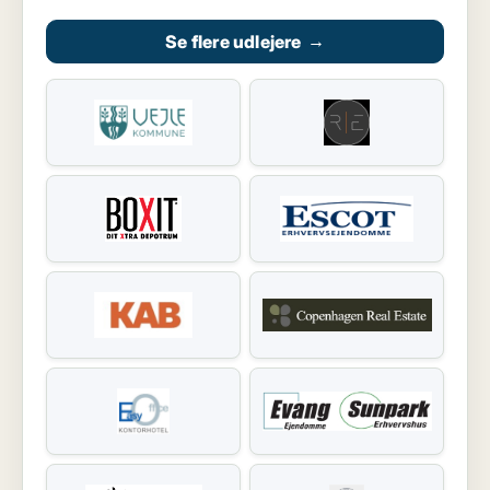
Se flere udlejere
→