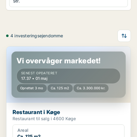
Str.
4 investeringsejendomme
Restaurant i Køge
Vi overvåger markedet!
SENEST OPDATERET
17.37 • 01 maj
Oprettet 3 mo
Ca. 125 m2
Ca. 3.300.000 kr.
Restaurant i Køge
Restaurant til salg i 4600 Køge
Areal
Ca. 125 m2