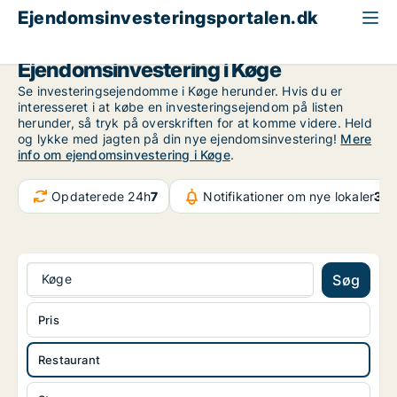
Ejendomsinvesteringsportalen.dk
Restaurant til salg
Storkøbenhavn
Køge
Ejendomsinvestering i Køge
Se investeringsejendomme i Køge herunder. Hvis du er
interesseret i at købe en investeringsejendom på listen
herunder, så tryk på overskriften for at komme videre. Held
og lykke med jagten på din nye ejendomsinvestering!
Mere
info om ejendomsinvestering i Køge
.
Opdaterede 24h
7
Notifikationer om nye lokaler
37.
Køge
Søg
Pris
Restaurant