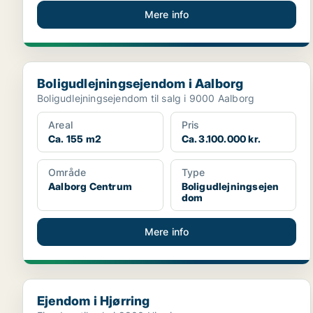
Mere info
Boligudlejningsejendom i Aalborg
Boligudlejningsejendom i Aalborg
Boligudlejningsejendom til salg i 9000 Aalborg
Areal
Pris
Ca. 155 m2
Ca. 3.100.000 kr.
Område
Type
Aalborg Centrum
Boligudlejningsejen
dom
Mere info
Ejendom i Hjørring
Ejendom i Hjørring