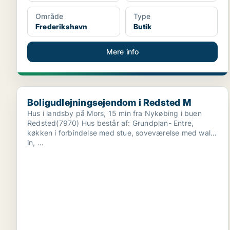
Område
Type
Frederikshavn
Butik
Mere info
Boligudlejningsejendom i Redsted M
Boligudlejningsejendom i Redsted M
Hus i landsby på Mors, 15 min fra Nykøbing i buen
Redsted(7970) Hus består af: Grundplan- Entre,
køkken i forbindelse med stue, soveværelse med walk-
in, ...