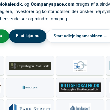
lokaler.dk
Companyspace.com
, og
bruges af tusindvi
ere, investorer og kontorhoteller, der ønsker høj synl
henvendelser og mindre tomgang.
nu
Find lejer nu
Start udlejningsmaskinen →