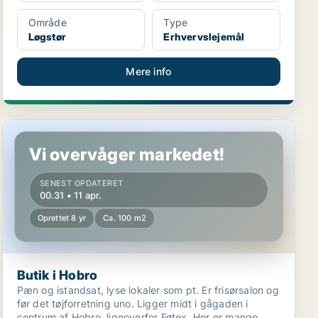
Område
Type
Løgstør
Erhvervslejemål
Mere info
Butik i Hobro
Vi overvåger markedet!
SENEST OPDATERET
00.31 • 11 apr.
Oprettet 8 yr
Ca. 100 m2
Butik i Hobro
Pæn og istandsat, lyse lokaler som pt. Er frisørsalon og
før det tøjforretning uno. Ligger midt i gågaden i
centrum af Hobro, ligeoverfor Føtex. Her er mange...