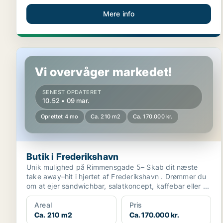
Mere info
Butik i Frederikshavn
Vi overvåger markedet!
SENEST OPDATERET
10.52 • 09 mar.
Oprettet 4 mo
Ca. 210 m2
Ca. 170.000 kr.
Butik i Frederikshavn
Unik mulighed på Rimmensgade 5– Skab dit næste
take away–hit i hjertet af Frederikshavn . Drømmer du
om at ejer sandwichbar, salatkoncept, kaffebar eller ...
Areal
Pris
Ca. 210 m2
Ca. 170.000 kr.