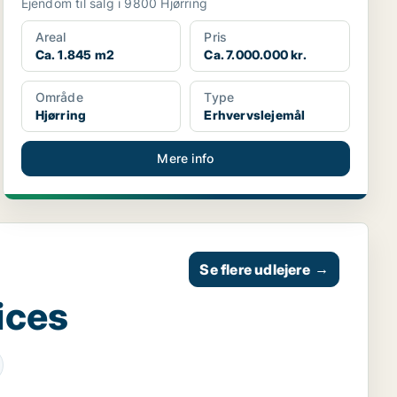
Ejendom til salg i 9800 Hjørring
Areal
Pris
Ca. 1.845 m2
Ca. 7.000.000 kr.
Område
Type
Hjørring
Erhvervslejemål
Mere info
Se flere udlejere
→
ices