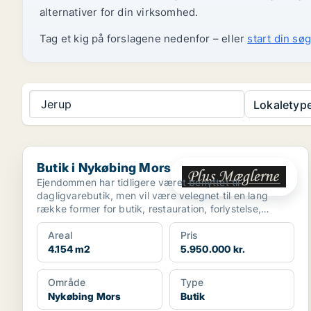
alternativer for din virksomhed.
Tag et kig på forslagene nedenfor – eller
start din søg
Jerup
Lokaletype
Butik i Nykøbing Mors
Butik i Nykøbing Mors
Ejendommen har tidligere været benyttet til
dagligvarebutik, men vil være velegnet til en lang
række former for butik, restauration, forlystelse,
fitness m.m...
Areal
Pris
4.154 m2
5.950.000 kr.
Område
Type
Nykøbing Mors
Butik