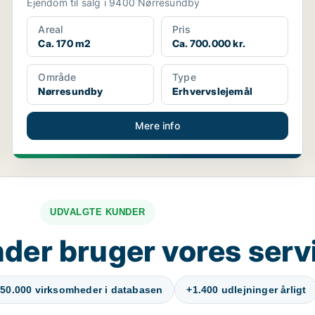
Ejendom til salg i 9400 Nørresundby
Areal
Pris
Ca. 170 m2
Ca. 700.000 kr.
Område
Type
Nørresundby
Erhvervslejemål
Mere info
UDVALGTE KUNDER
der bruger vores serv
50.000 virksomheder i databasen
+1.400 udlejninger årligt