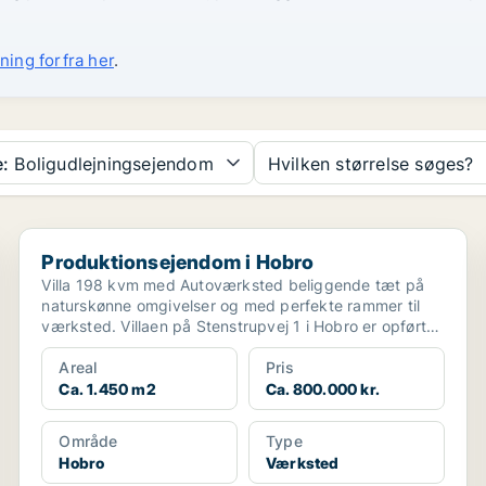
ning forfra her
.
:
Boligudlejningsejendom
Hvilken størrelse søges?
Produktionsejendom i Hobro
Produktionsejendom i Hobro
Villa 198 kvm med Autoværksted beliggende tæt på
naturskønne omgivelser og med perfekte rammer til
værksted. Villaen på Stenstrupvej 1 i Hobro er opført
...
Areal
Pris
Ca. 1.450 m2
Ca. 800.000 kr.
Område
Type
Hobro
Værksted