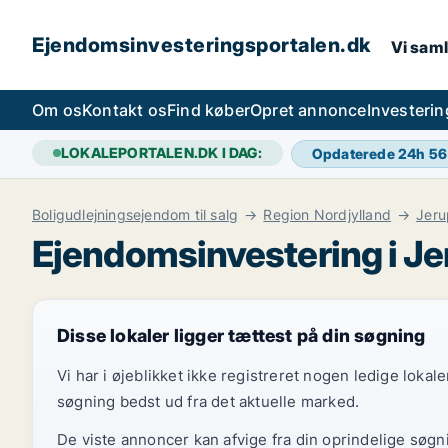
Ejendomsinvesteringsportalen.dk
Vi saml
Om os
Kontakt os
Find køber
Opret annonce
Investeri
LOKALEPORTALEN.DK I DAG:
Opdaterede 24h
56
Boligudlejningsejendom til salg
Region Nordjylland
Jeru
Ejendomsinvestering i Je
Disse lokaler ligger tættest på din søgning
Vi har i øjeblikket ikke registreret nogen ledige loka
søgning bedst ud fra det aktuelle marked.
De viste annoncer kan afvige fra din oprindelige søgn