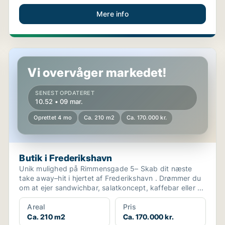
Mere info
Butik i Frederikshavn
Vi overvåger markedet!
SENEST OPDATERET
10.52 • 09 mar.
Oprettet 4 mo
Ca. 210 m2
Ca. 170.000 kr.
Butik i Frederikshavn
Unik mulighed på Rimmensgade 5– Skab dit næste
take away–hit i hjertet af Frederikshavn . Drømmer du
om at ejer sandwichbar, salatkoncept, kaffebar eller ...
Areal
Pris
Ca. 210 m2
Ca. 170.000 kr.