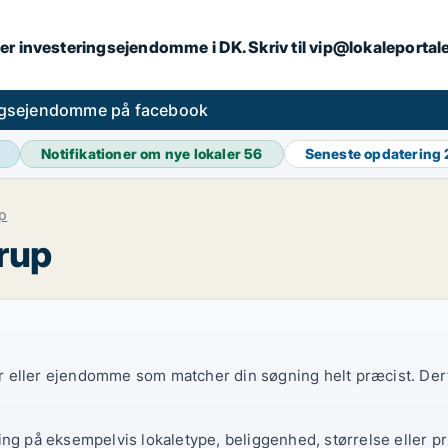
er investeringsejendomme i DK. Skriv til vip@lokaleportal
ngsejendomme på facebook
Notifikationer om nye lokaler
56
Seneste opdatering
p
rup
ler eller ejendomme som matcher din søgning helt præcist. Derf
ing på eksempelvis lokaletype, beliggenhed, størrelse eller pr