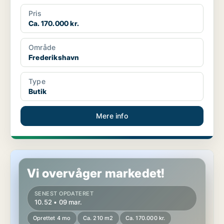
Pris
Ca. 170.000 kr.
Område
Frederikshavn
Type
Butik
Mere info
Butik i Frederikshavn
Vi overvåger markedet!
SENEST OPDATERET
10.52 • 09 mar.
Oprettet 4 mo
Ca. 210 m2
Ca. 170.000 kr.