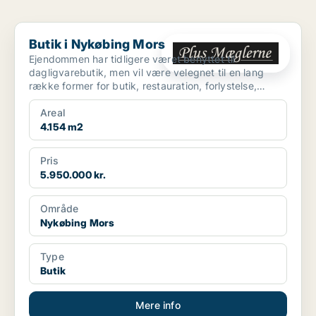
Butik i Nykøbing Mors
Butik i Nykøbing Mors
Ejendommen har tidligere været benyttet til
dagligvarebutik, men vil være velegnet til en lang
række former for butik, restauration, forlystelse,
fitness m.m...
Areal
4.154 m2
Pris
5.950.000 kr.
Område
Nykøbing Mors
Type
Butik
Mere info