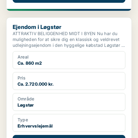
Ejendom i Løgstør
Ejendom i Løgstør
ATTRAKTIV BELIGGENHED MIDT I BYEN Nu har du
muligheden for at sikre dig en klassisk og veldrevet
udlejningsejendom i den hyggelige købstad Løgstør –
med sol...
Areal
Ca. 860 m2
Pris
Ca. 2.720.000 kr.
Område
Løgstør
Type
Erhvervslejemål