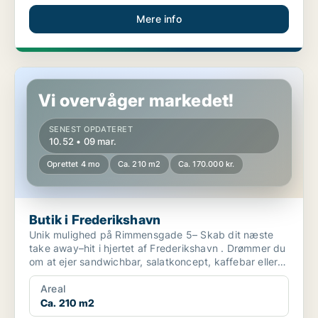
Mere info
Butik i Frederikshavn
Vi overvåger markedet!
SENEST OPDATERET
10.52 • 09 mar.
Oprettet 4 mo
Ca. 210 m2
Ca. 170.000 kr.
Butik i Frederikshavn
Unik mulighed på Rimmensgade 5– Skab dit næste
take away–hit i hjertet af Frederikshavn . Drømmer du
om at ejer sandwichbar, salatkoncept, kaffebar eller
...
Areal
Ca. 210 m2