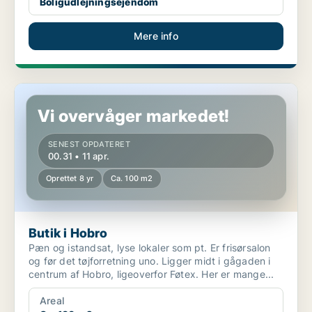
Boligudlejningsejendom
Mere info
Butik i Hobro
Vi overvåger markedet!
SENEST OPDATERET
00.31 • 11 apr.
Oprettet 8 yr
Ca. 100 m2
Butik i Hobro
Pæn og istandsat, lyse lokaler som pt. Er frisørsalon
og før det tøjforretning uno. Ligger midt i gågaden i
centrum af Hobro, ligeoverfor Føtex. Her er mange...
Areal