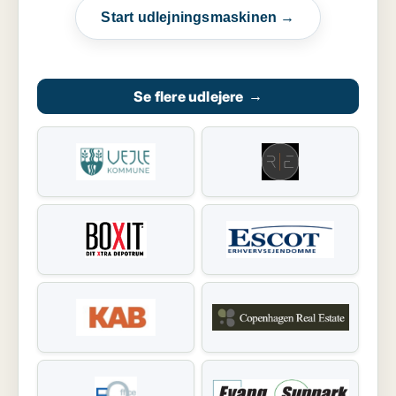
Start udlejningsmaskinen →
Se flere udlejere
→