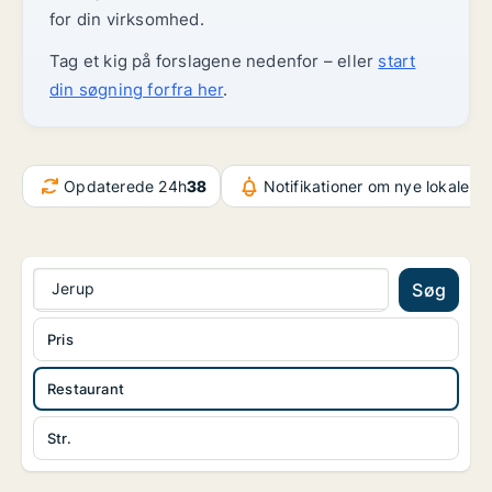
for din virksomhed.
Tag et kig på forslagene nedenfor – eller
start
din søgning forfra her
.
Opdaterede 24h
38
Notifikationer om nye lokaler
2
Jerup
Søg
Pris
Restaurant
Str.