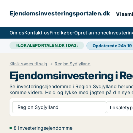
Ejendomsinvesteringsportalen.dk
Vi saml
Om os
Kontakt os
Find køber
Opret annonce
Investeri
LOKALEPORTALEN.DK I DAG:
Opdaterede 24h
19
Klinik søges til salg
Region Sydjylland
Ejendomsinvestering i Re
Se investeringsejendomme i Region Sydjylland herunder
komme videre. Held og lykke med jagten på din nye 
Region Sydjylland
Lokaletyp
8 investeringsejendomme