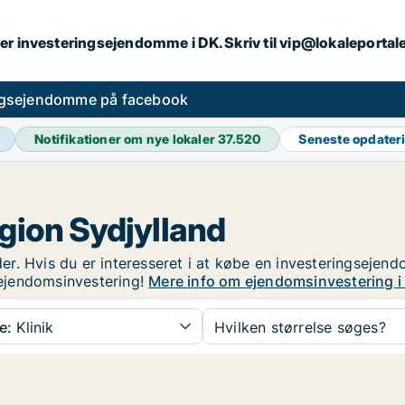
er investeringsejendomme i DK. Skriv til vip@lokaleportal
ngsejendomme på facebook
Notifikationer om nye lokaler
37.520
Seneste opdater
gion Sydjylland
. Hvis du er interesseret i at købe en investeringsejendom
ejendomsinvestering!
Mere info om ejendomsinvestering i
e:
Klinik
Hvilken størrelse søges?