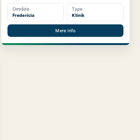
Område
Type
Fredericia
Klinik
Mere info