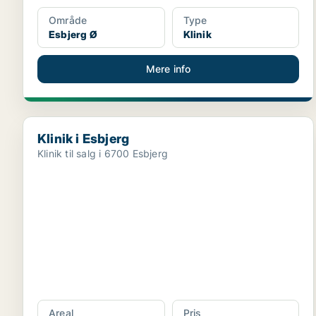
Område
Type
Esbjerg Ø
Klinik
Mere info
Klinik i Esbjerg
Klinik i Esbjerg
Klinik til salg i 6700 Esbjerg
Areal
Pris