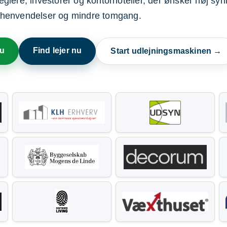
ere, investorer og kontorhoteller, der ønsker høj synl
henvendelser og mindre tomgang.
nu
Find lejer nu
Start udlejningsmaskinen →