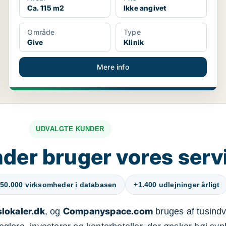
Ca. 115 m2
Ikke angivet
Område
Type
Give
Klinik
Mere info
UDVALGTE KUNDER
der bruger vores serv
50.000 virksomheder i databasen
+1.400 udlejninger årligt
lokaler.dk
Companyspace.com
, og
bruges af tusindvi