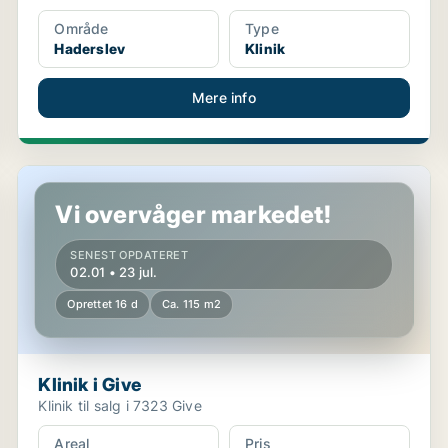
Område
Type
Haderslev
Klinik
Mere info
Klinik i Give
Vi overvåger markedet!
SENEST OPDATERET
02.01 • 23 jul.
Oprettet 16 d
Ca. 115 m2
Klinik i Give
Klinik til salg i 7323 Give
Areal
Pris