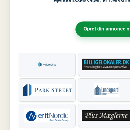
ejendomsselskaber, erhvervsmægl
Opret din annonce 