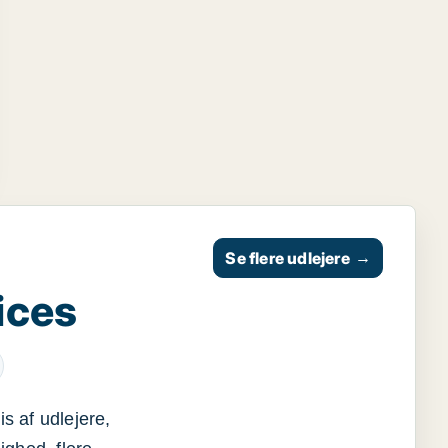
Se flere udlejere
→
ices
s af udlejere,